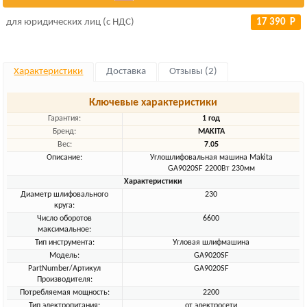
для юридических лиц (с НДС)
17 390 Р
Характеристики
Доставка
Отзывы (2)
Ключевые характеристики
Гарантия:
1 год
Бренд:
MAKITA
Вес:
7.05
Описание:
Углошлифовальная машина Makita
GA9020SF 2200Вт 230мм
Характеристики
Диаметр шлифовального
230
круга:
Число оборотов
6600
максимальное:
Тип инструмента:
Угловая шлифмашина
Модель:
GA9020SF
PartNumber/Артикул
GA9020SF
Производителя:
Потребляемая мощность:
2200
Тип электропитания:
от электросети