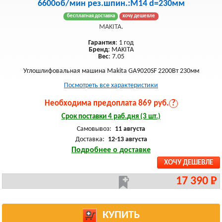
6600об/мин рез.шпин.:M14 d=230мм
бесплатная доставка
хочу дешевле
MAKITA.
Гарантия
: 1 год
Бренд
: MAKITA
Вес
: 7.05
Углошлифовальная машина Makita GA9020SF 2200Вт 230мм
Посмотреть все характеристики
Необходима предоплата 869 руб.
?
Срок поставки 4 раб.дня (3 шт.)
Самовывоз:
11 августа
Доставка:
12-13 августа
Подробнее о доставке
ХОЧУ ДЕШЕВЛЕ
17 390 Р
КУПИТЬ