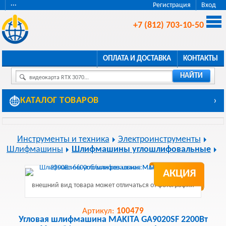
···
Регистрация
Вход
+7 (812) 703-10-50
ОПЛАТА И ДОСТАВКА
КОНТАКТЫ
НАЙТИ
видеокарта RTX 3070...
КАТАЛОГ ТОВАРОВ
›
Инструменты и техника
Электроинструменты
Шлифмашины
Шлифмашины углошлифовальные
АКЦИЯ
внешний вид товара может отличаться от фотографии
Артикул:
100479
Угловая шлифмашина MAKITA GA9020SF 2200Вт