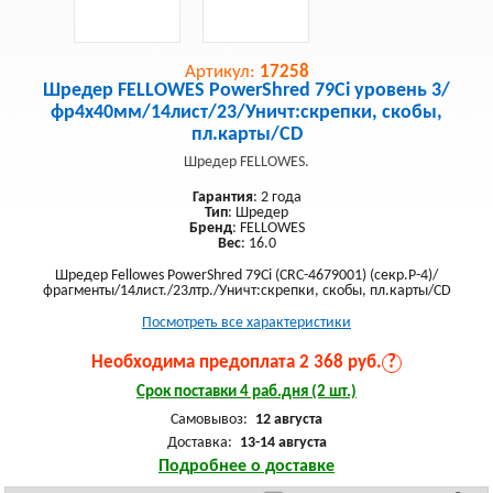
Артикул:
17258
Шредер FELLOWES PowerShred 79Ci уровень 3/
фр4х40мм/14лист/23/Уничт:скрепки, скобы,
пл.карты/CD
Шредер FELLOWES.
Гарантия
: 2 года
Тип
: Шредер
Бренд
: FELLOWES
Вес
: 16.0
Шредер Fellowes PowerShred 79Ci (CRC-4679001) (секр.P-4)/
фрагменты/14лист./23лтр./Уничт:скрепки, скобы, пл.карты/CD
Посмотреть все характеристики
Необходима предоплата 2 368 руб.
?
Срок поставки 4 раб.дня (2 шт.)
Самовывоз:
12 августа
Доставка:
13-14 августа
Подробнее о доставке