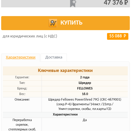
47 376 Р
КУПИТЬ
для юридических лиц (с НДС)
55 088 Р
Характеристики
Доставка
Ключевые характеристики
Гарантия:
2 года
Тип:
Шредер
Бренд:
FELLOWES
Вес:
16.0
Описание:
Шредер Fellowes PowerShred 79Ci (CRC-4679001)
(секр.P-4)/фрагменты/14лист./23лтр./
Уничт:скрепки, скобы, пл.карты/CD
Характеристики
Переработка
Да
скрепок,
степплерных скоб,