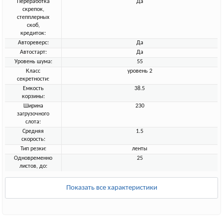
Переработка
Да
скрепок,
степплерных
скоб,
кредиток:
Автореверс:
Да
Автостарт:
Да
Уровень шума:
55
Класс
уровень 2
секретности:
Емкость
38.5
корзины:
Ширина
230
загрузочного
слота:
Средняя
1.5
скорость:
Тип резки:
ленты
Одновременно
25
листов, до:
Показать все характеристики