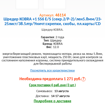
Артикул:
46114
Шредер KOBRA +1 SS6 E/S (секр.2/Р-2)/лен5.8мм/23-
25лист/38.5лтр/Уничт:скрепки, скобы, пл.карты/CD
Шредер KOBRA.
Гарантия
: 2 года
Тип
: Шредер
Бренд
: KOBRA
Вес
: 12.0
энергосберегающий режим, термозащита мотора, резка на лены 5.8мм,
уничтожение пластиковых карт, мощность 250 Вт, окно для контроля за
состоянием наполнения корзины, система принудительного охлаждения
для бесперерывной работы
Посмотреть все характеристики
Необходима предоплата 1 271 руб.
?
Срок поставки 4 раб.дня (3 шт.)
Самовывоз:
13 августа
Доставка:
14-17 августа
Подробнее о доставке