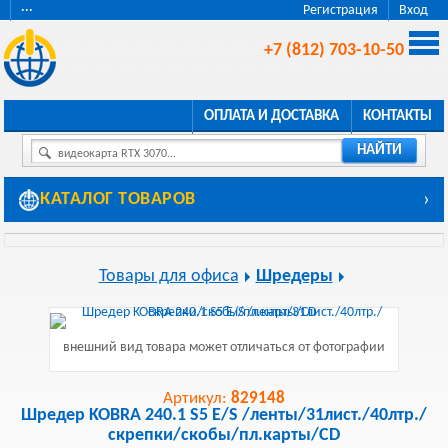
···
Регистрация
Вход
+7 (812) 703-10-50
ОПЛАТА И ДОСТАВКА
КОНТАКТЫ
НАЙТИ
видеокарта RTX 3070...
КАТАЛОГ ТОВАРОВ
›
Товары для офиса
Шредеры
внешний вид товара может отличаться от фотографии
Артикул:
829148
Шредер KOBRA 240.1 S5 E/S /ленты/31лист./40лтр./
скрепки/скобы/пл.карты/CD