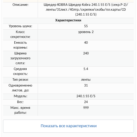
Описание:
Шредер KOBRA Шредер Kobra 240.1 S5 E/S (секр.Р-2)/
ленты/31лист./40лтр./скрепки/скобы/пл.карты/CD
(240.1 S5 E/S)
Характеристики
Уровень шума:
55
Класс
уровень 2
секретности:
Емкость
40
корзины:
Ширина
240
загрузочного
слота:
Средняя
5.4
скорость:
Тип резки:
ленты
Одновременно
31
листов, до:
Модель:
240.1 S5 E/S
Вес:
24
Макс. время
999
работы:
Показать все характеристики