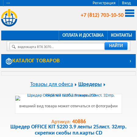
···
Регистрация
Вход
+7 (812) 703-10-50
ОПЛАТА И ДОСТАВКА
КОНТАКТЫ
НАЙТИ
видеокарта RTX 3070...
КАТАЛОГ ТОВАРОВ
›
Товары для офиса
Шредеры
внешний вид товара может отличаться от фотографии
Артикул:
40886
Шредер OFFICE KIT S220 3.9 ленты 25лист. 32лтр.
скрепки скобы пл.карты CD