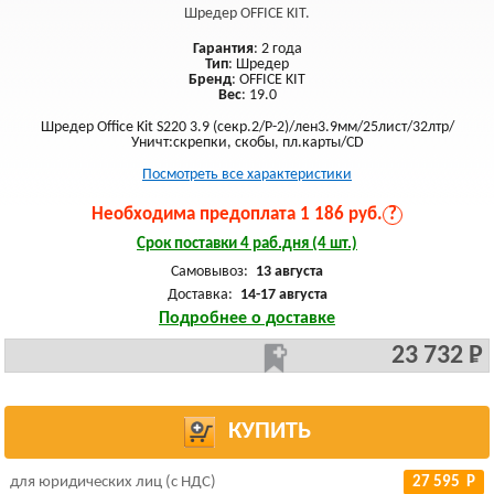
Шредер OFFICE KIT.
Гарантия
: 2 года
Тип
: Шредер
Бренд
: OFFICE KIT
Вес
: 19.0
Шредер Office Kit S220 3.9 (секр.2/Р-2)/лен3.9мм/25лист/32лтр/
Уничт:скрепки, скобы, пл.карты/CD
Посмотреть все характеристики
Необходима предоплата 1 186 руб.
?
Срок поставки 4 раб.дня (4 шт.)
Самовывоз:
13 августа
Доставка:
14-17 августа
Подробнее о доставке
23 732 Р
КУПИТЬ
для юридических лиц (с НДС)
27 595 Р