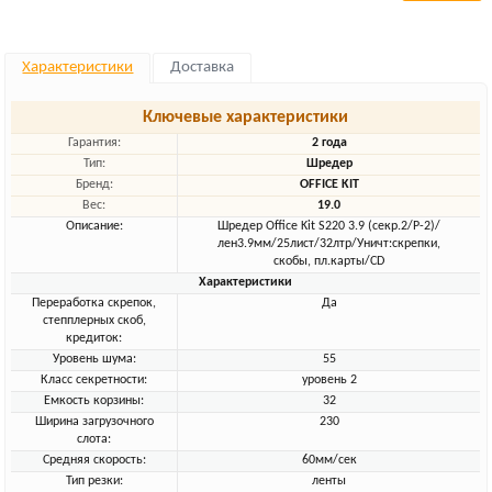
Характеристики
Доставка
Ключевые характеристики
Гарантия:
2 года
Тип:
Шредер
Бренд:
OFFICE KIT
Вес:
19.0
Описание:
Шредер Office Kit S220 3.9 (секр.2/Р-2)/
лен3.9мм/25лист/32лтр/Уничт:скрепки,
скобы, пл.карты/CD
Характеристики
Переработка скрепок,
Да
степплерных скоб,
кредиток:
Уровень шума:
55
Класс секретности:
уровень 2
Емкость корзины:
32
Ширина загрузочного
230
слота:
Средняя скорость:
60мм/сек
Тип резки:
ленты