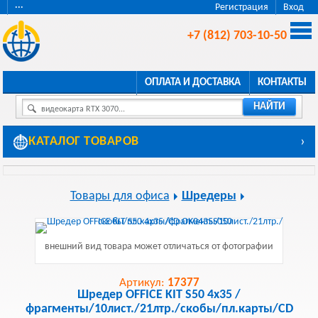
···
Регистрация
Вход
+7 (812) 703-10-50
ОПЛАТА И ДОСТАВКА
КОНТАКТЫ
НАЙТИ
видеокарта RTX 3070...
КАТАЛОГ ТОВАРОВ
›
Товары для офиса
Шредеры
внешний вид товара может отличаться от фотографии
Артикул:
17377
Шредер OFFICE KIT S50 4x35 /
фрагменты/10лист./21лтр./скобы/пл.карты/CD