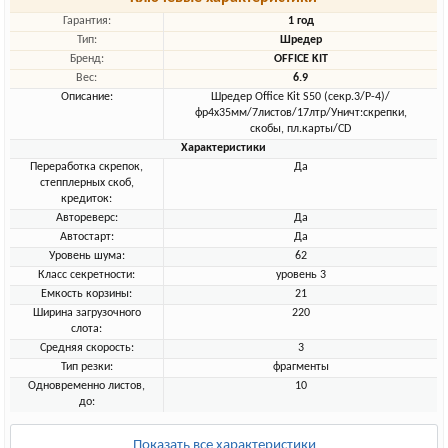
Гарантия:
1 год
Тип:
Шредер
Бренд:
OFFICE KIT
Вес:
6.9
Описание:
Шредер Office Kit S50 (секр.3/P-4)/
фр4х35мм/7листов/17лтр/Уничт:скрепки,
скобы, пл.карты/CD
Характеристики
Переработка скрепок,
Да
степплерных скоб,
кредиток:
Автореверс:
Да
Автостарт:
Да
Уровень шума:
62
Класс секретности:
уровень 3
Емкость корзины:
21
Ширина загрузочного
220
слота:
Средняя скорость:
3
Тип резки:
фрагменты
Одновременно листов,
10
до:
Показать все характеристики