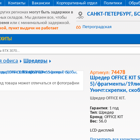
и
Контакты
Вакансии
Корпоративный отдел
Политики
Обраб
других регионах
могут быть
задержки в
САНКТ-ПЕТЕРБУРГ
,
БО
ных складов. Мы делаем все, чтобы
время
или с минимальной задержкой.
Петроградская
ой, пункт выдачи не работает
ХИТЫ
 RTX 3070...
я офиса
Шредеры
Артикул:
74478
Шредер OFFICE KIT S
д товара может отличаться от фотографии
5)/фрагменты/19лис
Уничт:скрепки, ско
Шредер OFFICE KIT.
Гарантия
: 1 год
Тип
: Шредер
Бренд
: OFFICE KIT
Вес
: 56.0
LCD-дисплей
Посмотреть все характери