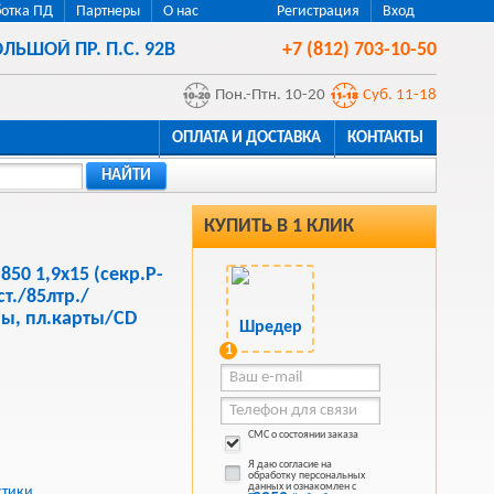
отка ПД
Партнеры
О нас
Регистрация
Вход
ЛЬШОЙ ПР. П.С. 92В
+7 (812) 703-10-50
Пон.-Птн. 10-20
Суб. 11-18
ОПЛАТА И ДОСТАВКА
КОНТАКТЫ
НАЙТИ
КУПИТЬ В 1 КЛИК
850 1,9х15 (секр.P-
т./85лтр./
бы, пл.карты/CD
1
СМС о состоянии заказа
Я даю согласие на
обработку персональных
данных и ознакомлен с
стики