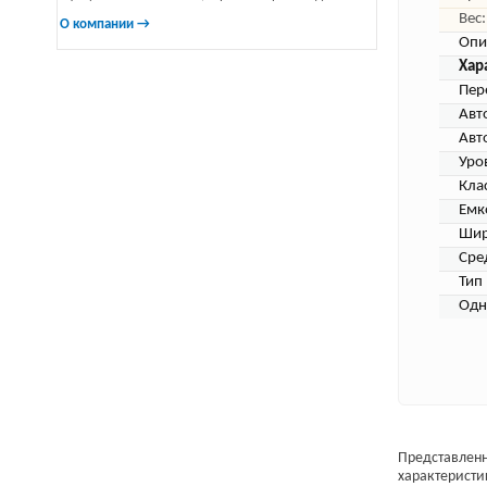
Вес:
О компании →
Опи
Хар
Пер
Авт
Авт
Уро
Кла
Емк
Шир
Сре
Тип 
Одн
Представленн
характеристи