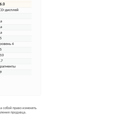
6.0
CD-дисплей
а
а
а
5
ровень 4
5
10
.7
рагменты
9
а собой право изменять
мления продавца.