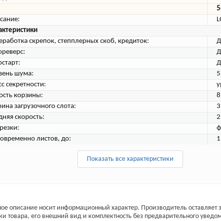
5
сание:
L
актеристики
еработка скрепок, степплерных скоб, кредиток:
Д
ореверс:
Д
остарт:
Д
вень шума:
5
сс секретности:
у
ость корзины:
8
ина загрузочного слота:
3
дняя скорость:
2
резки:
ф
овременно листов, до:
1
Показать все характеристики
ое описание носит информационный характер. Производитель оставляет з
ки товара, его внешний вид и комплектность без предварительного уведо