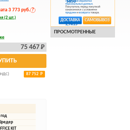
Политикой обработки
персональных данных
.
Покупатель перед покупкой
та 3 773 руб.
?
ознакомился с условиями
продажи
и
возврата
товара.
я (2 шт.)
ДОСТАВКА
САМОВЫВОЗ
ПРОСМОТРЕННЫЕ
ке
75 467 Р
УПИТЬ
 НДС)
87 752 Р
 год
редер
FFICE KIT