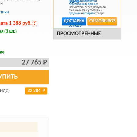
Политикой обработки
ки
персональных данных
.
Покупатель перед покупкой
ознакомился с условиями
стики
продажи
и
возврата
товара.
ДОСТАВКА
САМОВЫВОЗ
та 1 388 руб.
?
я (3 шт.)
ПРОСМОТРЕННЫЕ
ке
27 765 Р
УПИТЬ
 НДС)
32 284 Р