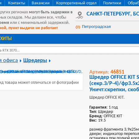
и
Контакты
Вакансии
Корпоративный отдел
Политики
Обраб
других регионах
могут быть
задержки в
САНКТ-ПЕТЕРБУРГ
,
БО
ных складов. Мы делаем все, чтобы
время
или с минимальной задержкой.
Петроградская
ой, пункт выдачи не работает
ХИТЫ
 RTX 3070...
я офиса
Шредеры
Артикул:
46851
Шредер OFFICE KIT S
д товара может отличаться от фотографии
(секр.3/P-4)/фр3.5
Уничт:скрепки, ско
Шредер OFFICE KIT.
Гарантия
: 1 год
Тип
: Шредер
Бренд
: OFFICE KIT
Вес
: 19.5
размер фрагмента 3.9x25м
двери; индикатор перепол
остановка при полной корз