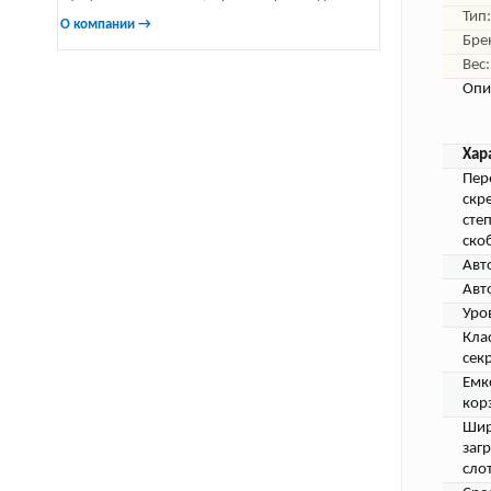
Тип:
О компании →
Бре
Вес:
Опи
Хар
Пер
скр
сте
ско
Авт
Авт
Уро
Кла
сек
Емк
кор
Шир
заг
слот