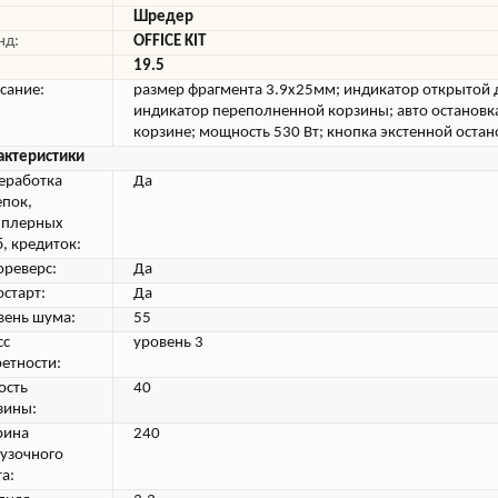
Шредер
нд:
OFFICE KIT
19.5
сание:
размер фрагмента 3.9x25мм; индикатор открытой 
индикатор переполненной корзины; авто остановк
корзине; мощность 530 Вт; кнопка экстенной остан
актеристики
еработка
Да
епок,
пплерных
б, кредиток:
ореверс:
Да
остарт:
Да
вень шума:
55
сс
уровень 3
ретности:
ость
40
зины:
ина
240
рузочного
а: