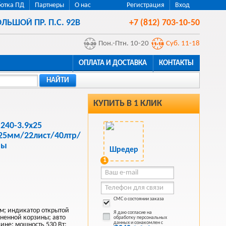
отка ПД
Партнеры
О нас
Регистрация
Вход
ЛЬШОЙ ПР. П.С. 92В
+7 (812) 703-10-50
Пон.-Птн. 10-20
Суб. 11-18
ОПЛАТА И ДОСТАВКА
КОНТАКТЫ
НАЙТИ
КУПИТЬ В 1 КЛИК
240-3.9х25
х25мм/22лист/40лтр/
бы
1
СМС о состоянии заказа
м; индикатор открытой
Я даю согласие на
ненной корзины; авто
обработку персональных
данных и ознакомлен с
ине; мощность 530 Вт;