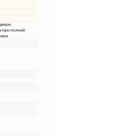
двери;
а при полной
овки