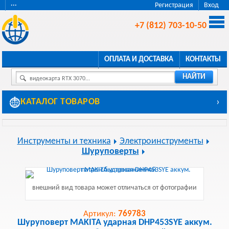
···
Регистрация
Вход
+7 (812) 703-10-50
ОПЛАТА И ДОСТАВКА
КОНТАКТЫ
НАЙТИ
видеокарта RTX 3070...
КАТАЛОГ ТОВАРОВ
›
Инструменты и техника
Электроинструменты
Шуруповерты
внешний вид товара может отличаться от фотографии
Артикул:
769783
Шуруповерт MAKITA ударная DHP453SYE аккум.