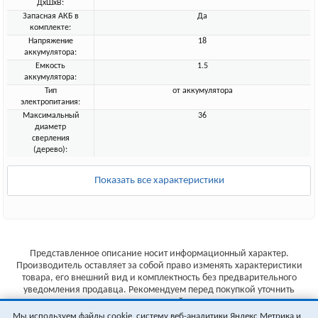
ДхШхВ:
Запасная АКБ в
Да
комплекте:
Напряжение
18
аккумулятора:
Емкость
1.5
аккумулятора:
Тип
от аккумулятора
электропитания:
Максимальный
36
диаметр
сверления
(дерево):
Показать все характеристики
Представленное описание носит информационный характер.
Производитель оставляет за собой право изменять характеристики
товара, его внешний вид и комплектность без предварительного
уведомления продавца. Рекомендуем перед покупкой уточнить
характеристики товара на сайте производителя.
Мы используем файлы cookie, систему веб-аналитики Яндекс Метрика и