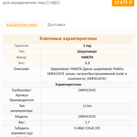
для юридических лиц (с НДС)
19 679 Р
Характеристики
Доставка
Ключевые характеристики
Гарантия:
1 год
Тип:
Шуруповерт
Бренд:
MAKITA
Вес:
5.3
Описание:
Шуруповерт MAKITA Дрель-шуруповерт Makita
DHP453SYE аккум. патрон:быстрозажимной (кейс в
комплекте) (DHP453SYE)
Характеристики
PartNumber/
DHP453SYE
Артикул
Производителя:
Тип
Li-Ion
аккумулятора:
Модель:
DHP453SYE
Вес:
1.7
Габариты
0.48x0.135x0.335
упаковки (ед)