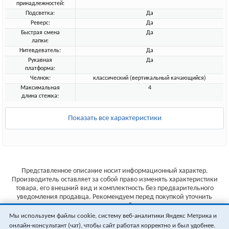
принадлежностей:
Подсветка:
Да
Реверс:
Да
Быстрая смена
Да
лапки:
Нитевдеватель:
Да
Рукавная
Да
платформа:
Челнок:
классический (вертикальный качающийся)
Максимальная
4
длина стежка:
Показать все характеристики
Представленное описание носит информационный характер.
Производитель оставляет за собой право изменять характеристики
товара, его внешний вид и комплектность без предварительного
уведомления продавца. Рекомендуем перед покупкой уточнить
характеристики товара на сайте производителя.
Мы используем файлы cookie, систему веб-аналитики Яндекс Метрика и
Указанные цены не являются публичной офертой (ст.435 ГК РФ).
онлайн-консультант (чат), чтобы сайт работал корректно и был удобнее.