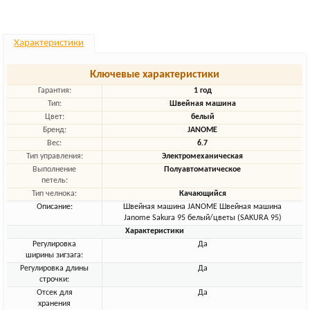
Характеристики
Ключевые характеристики
Гарантия:
1 год
Тип:
Швейная машина
Цвет:
белый
Бренд:
JANOME
Вес:
6.7
Тип управления:
Электромеханическая
Выполнение
Полуавтоматическое
петель:
Тип челнока:
Качающийся
Описание:
Швейная машина JANOME Швейная машина
Janome Sakura 95 белый/цветы (SAKURA 95)
Характеристики
Регулировка
Да
ширины зигзага:
Регулировка длины
Да
строчки:
Отсек для
Да
хранения