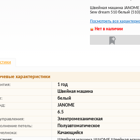
Швейная машина JANOME
Sew dream 510 белый (510)
Посмотреть все характери
Нет в наличии
стики
чевые характеристики
антия:
1 год
Швейная машина
т:
белый
нд:
JANOME
6.5
 управления:
Электромеханическая
олнение петель:
Полуавтоматическое
 челнока:
Качающийся
сание:
Швейная машина JANOME Швейная маши