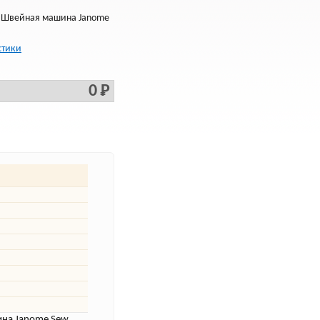
 Швейная машина Janome
стики
0 Р
на Janome Sew