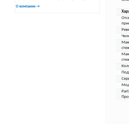
О компании →
Хар
Отс
при
Рев
Чел
Мак
сте
Мак
сте
Кол
Под
Сер
Мод
Par
Про