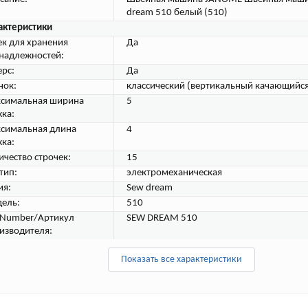
dream 510 белый (510)
актеристики
ек для хранения
Да
надлежностей:
ерс:
Да
нок:
классический (вертикальный качающийся
симальная ширина
5
жка:
симальная длина
4
жка:
ичество строчек:
15
тип:
электромеханическая
ия:
Sew dream
ель:
510
tNumber/Артикул
SEW DREAM 510
изводителя:
Показать все характеристики