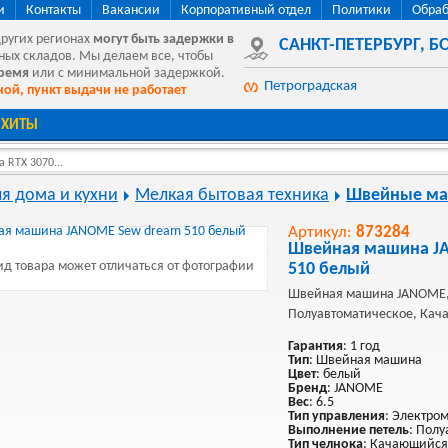
и
Контакты
Вакансии
Корпоративный отдел
Политики
Обраб
других регионах
могут быть
задержки в
САНКТ-ПЕТЕРБУРГ
,
БО
ных складов. Мы делаем все, чтобы
время
или с минимальной задержкой.
Петроградская
ой, пункт выдачи не работает
ХИТЫ
 RTX 3070...
ля дома и кухни
Мелкая бытовая техника
Швейные м
Артикул:
873284
Швейная машина J
д товара может отличаться от фотографии
510 белый
Швейная машина JANOME,
Полуавтоматическое, Кач
Гарантия
: 1 год
Тип
: Швейная машина
Цвет
: белый
Бренд
: JANOME
Вес
: 6.5
Тип управления
: Электро
Выполнение петель
: Пол
Тип челнока
: Качающийся