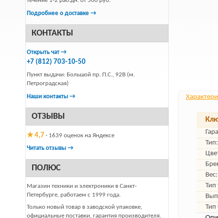
течение 1-2 раб.дн. от 500 руб.
Подробнее о доставке →
КОНТАКТЫ
Открыть чат →
+7 (812) 703-10-50
Пункт выдачи: Большой пр. П.С., 92В (м.
Петроградская)
Наши контакты →
Характери
ОТЗЫВЫ
Клю
Гар
★ 4,7
· 1639 оценок на Яндексе
Тип:
Читать отзывы →
Цве
Бре
ПОЛЮС
Вес:
Тип
Магазин техники и электроники в Санкт-
Петербурге, работаем с 1999 года.
Вып
Тип
Только новый товар в заводской упаковке,
официальные поставки, гарантия производителя.
Опи