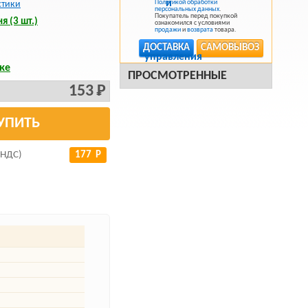
Политикой обработки
стики
персональных данных
.
Покупатель перед покупкой
я (3 шт.)
ознакомился с условиями
продажи
и
возврата
товара.
ДОСТАВКА
САМОВЫВОЗ
ке
ПРОСМОТРЕННЫЕ
153 Р
УПИТЬ
 НДС)
177 Р