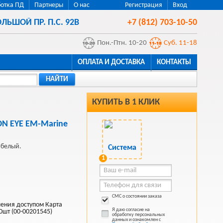
отка ПД
Партнеры
О нас
Регистрация
Вход
ЛЬШОЙ ПР. П.С. 92В
+7 (812) 703-10-50
Пон.-Птн. 10-20
Суб. 11-18
ОПЛАТА И ДОСТАВКА
КОНТАКТЫ
НАЙТИ
КУПИТЬ В 1 КЛИК
ON EYE EM-Marine
 белый.
1
СМС о состоянии заказа
ления доступом Карта
Я даю согласие на
0шт (00-00201545)
обработку персональных
данных и ознакомлен с