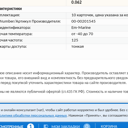
0.062
актеристики
плектация:
10 карточек, цена указана за к
tNumber/Артикул Производителя:
00-00201545
 идентификатора:
Em-Marine
очая температура:
от -40 до 70
очая частота:
125
 карты доступа:
тонкая
ое описание носит информационный характер. Производитель оставляет з
ки товара, его внешний вид и комплектность без предварительного уведо
перед покупкой уточнить характеристики товара на сайте производителя.
ы не являются публичной офертой (ст.435 ГК РФ). Стоимость и наличие тов
 онлайн-консультант (чат), чтобы сайт работал корректно и был удобнее. Без с
олитике обработки персональных данных
. Нажимая «Принять», вы соглашаетес
1
0
КОРЗИНА
СМОТРЕННЫЕ
МОИ ЗАКЛАДКИ