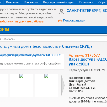
и
Контакты
Вакансии
Корпоративный отдел
Политики
Обраб
других регионах
могут быть
задержки в
САНКТ-ПЕТЕРБУРГ
,
БО
ных складов. Мы делаем все, чтобы
время
или с минимальной задержкой.
Петроградская
ой, пункт выдачи не работает
ХИТЫ
 RTX 3070...
сть, умный дом
Безопасность
Системы СКУД
Артикул:
3173677
Карта доступа FALC
д товара может отличаться от фотографии
упак.:10шт
Карта доступа FALCON EYE,
Гарантия
: 1 год
Тип
: Карта доступа
Цвет
: белый
Бренд
: FALCON EYE
Вес
: 0.062
Система контроля и управ
доступа EM-Marine упак.:1