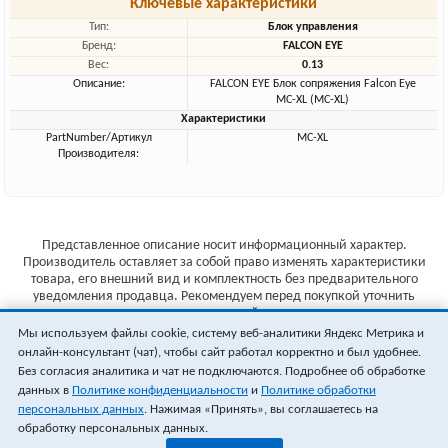
Ключевые характеристики
Тип:
Блок управления
Бренд:
FALCON EYE
Вес:
0.13
Описание:
FALCON EYE Блок сопряжения Falcon Eye
MC-XL (MC-XL)
Характеристики
PartNumber/Артикул
MC-XL
Производителя:
Представленное описание носит информационный характер.
Производитель оставляет за собой право изменять характеристики
товара, его внешний вид и комплектность без предварительного
уведомления продавца. Рекомендуем перед покупкой уточнить
характеристики товара на сайте производителя.
Мы используем файлы cookie, систему веб-аналитики Яндекс Метрика и
Указанные цены не являются публичной офертой (ст.435 ГК РФ).
онлайн-консультант (чат), чтобы сайт работал корректно и был удобнее.
Стоимость и наличие товара уточняйте у менеджера.
Без согласия аналитика и чат не подключаются. Подробнее об обработке
данных в
Политике конфиденциальности
и
Политике обработки
персональных данных
. Нажимая «Принять», вы соглашаетесь на
обработку персональных данных.