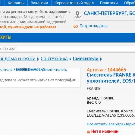
и
Контакты
Вакансии
Корпоративный отдел
Политики
Обраб
других регионах
могут быть
задержки в
САНКТ-ПЕТЕРБУРГ
,
БО
ных складов. Мы делаем все, чтобы
время
или с минимальной задержкой.
Петроградская
ой, пункт выдачи не работает
ХИТЫ
 RTX 3070...
ля дома и кухни
Сантехника
Смесители
Артикул:
1444665
Смеситель FRANKE 
д товара может отличаться от фотографии
уплотнителей, EOS
FRANKE.
Бренд
: FRANKE
Вес
: 0.0
Смеситель FRANKE Компл. 
EOS/LEDA/ATLAS (133.0056.
Посмотреть все характери
Нет в наличии