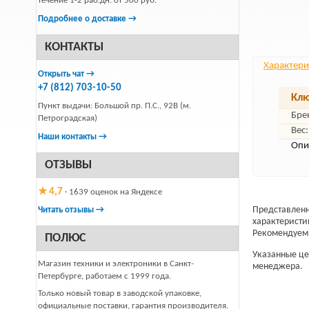
течение 1-2 раб.дн. от 500 руб.
Подробнее о доставке →
КОНТАКТЫ
Характери
Открыть чат →
+7 (812) 703-10-50
Клю
Пункт выдачи: Большой пр. П.С., 92В (м.
Бре
Петроградская)
Вес:
Наши контакты →
Опи
ОТЗЫВЫ
★ 4,7
· 1639 оценок на Яндексе
Представленн
Читать отзывы →
характеристи
Рекомендуем 
ПОЛЮС
Указанные цен
Магазин техники и электроники в Санкт-
менеджера.
Петербурге, работаем с 1999 года.
Только новый товар в заводской упаковке,
официальные поставки, гарантия производителя.