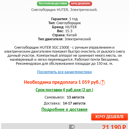
бесплатная доставка
хочу дешевле
Снегоуборщик HUTER, Электрический.
Гарантия
: 1 год
Тип
: Снегоуборщик
Бренд
: HUTER
Вес
: 15.3
Страна
: Китай
Тип двигателя
: Электрический
Снегоуборщик HUTER SGC 2300E - с ручным управлением и
электрическим двигателем поможет быстро очистить от рыхлого снега
дачный участок. Компактный аппарат не занимает много места, он
манёвренный и легко перемещается. Работает почти бесшумно.
Рекомендован для обслуживания площади до 150 кв. м.
Посмотреть все характеристики
Необходима предоплата 1 059 руб.
?
Срок поставки 4 раб.дня (2 шт.)
Самовывоз:
13 августа
Доставка:
14-17 августа
Подробнее о доставке
ХОЧУ ДЕШЕВЛЕ
21 190 Р