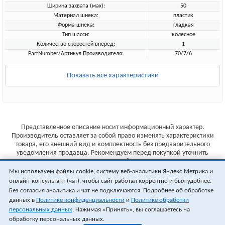
Ширина захвата (мах):
50
Материал шнека:
пластик
Форма шнека:
гладкая
Тип шасси:
колесное
Количество скоростей вперед:
1
PartNumber/Артикул Производителя:
70/7/6
Показать все характеристики
Представленное описание носит информационный характер.
Производитель оставляет за собой право изменять характеристики
товара, его внешний вид и комплектность без предварительного
уведомления продавца. Рекомендуем перед покупкой уточнить
характеристики товара на сайте производителя.
Мы используем файлы cookie, систему веб-аналитики Яндекс Метрика и
Указанные цены не являются публичной офертой (ст.435 ГК РФ).
онлайн-консультант (чат), чтобы сайт работал корректно и был удобнее.
Стоимость и наличие товара уточняйте у менеджера.
Без согласия аналитика и чат не подключаются. Подробнее об обработке
данных в
Политике конфиденциальности
и
Политике обработки
персональных данных
. Нажимая «Принять», вы соглашаетесь на
обработку персональных данных.