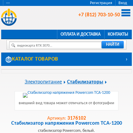
···
Регистрация
Вход
+7 (812) 703-10-50
ОПЛАТА И ДОСТАВКА
КОНТАКТЫ
НАЙТИ
видеокарта RTX 3070...
КАТАЛОГ ТОВАРОВ
›
Электропитание
Стабилизаторы
внешний вид товара может отличаться от фотографии
Артикул:
3176102
Стабилизатор напряжения Powercom TCA-1200
стабилизатор Powercom, белый.