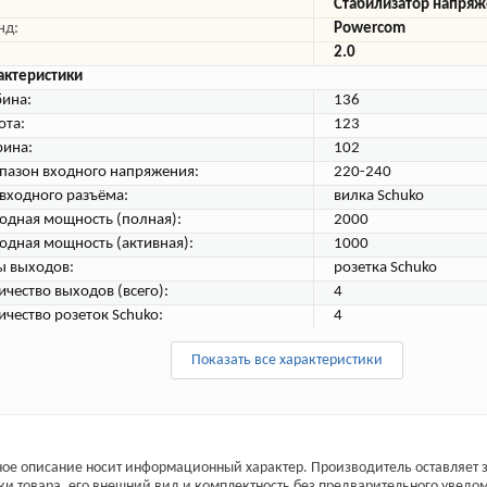
Стабилизатор напря
нд:
Powercom
2.0
актеристики
бина:
136
ота:
123
ина:
102
пазон входного напряжения:
220-240
 входного разъёма:
вилка Schuko
одная мощность (полная):
2000
одная мощность (активная):
1000
ы выходов:
розетка Schuko
ичество выходов (всего):
4
ичество розеток Schuko:
4
Показать все характеристики
ое описание носит информационный характер. Производитель оставляет з
ки товара, его внешний вид и комплектность без предварительного уведо