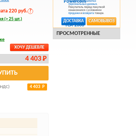
стики
Политикой обработки
персональных данных
.
Покупатель перед покупкой
та 220 руб.
?
ознакомился с условиями
продажи
и
возврата
товара.
я (> 25 шт.)
ДОСТАВКА
САМОВЫВОЗ
ПРОСМОТРЕННЫЕ
ке
ХОЧУ ДЕШЕВЛЕ
4 403 Р
УПИТЬ
 НДС)
4 403 Р