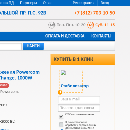
отка ПД
Партнеры
О нас
Регистрация
Вход
ЛЬШОЙ ПР. П.С. 92В
+7 (812) 703-10-50
Пон.-Птн. 10-20
Суб. 11-18
ОПЛАТА И ДОСТАВКА
КОНТАКТЫ
НАЙТИ
КУПИТЬ В 1 КЛИК
яжения Powercom
-Change, 1000W
шевле
 Powercom.
1
ения
СМС о состоянии заказа
-2000 BL)
Я даю согласие на
обработку персональных
данных и ознакомлен с