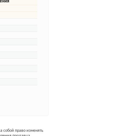
жения
а собой право изменять
мления продавца.