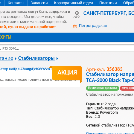
и
Контакты
Вакансии
Корпоративный отдел
Политики
Обраб
других регионах
могут быть
задержки в
САНКТ-ПЕТЕРБУРГ
,
БО
ных складов. Мы делаем все, чтобы
время
или с минимальной задержкой.
Петроградская
ой, пункт выдачи не работает
ХИТЫ
 RTX 3070...
тание
Стабилизаторы
Артикул:
356383
АКЦИЯ
Стабилизатор напр
д товара может отличаться от фотографии
TCA-2000 Black Tap
бесплатная доставка
хочу де
Стабилизатор напряжения
Гарантия
: 2 года
Тип
: Стабилизатор напряж
Бренд
: Powercom
Вес
: 2.0
Сетевой стабилизатор (TCA