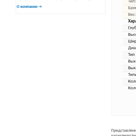
Тип:
О компании →
Бре
Вес:
Хар
Глу
Выс
Шир
Диа
Тип
Вых
Вых
Тип
Кол
Кол
Представленн
характеристи