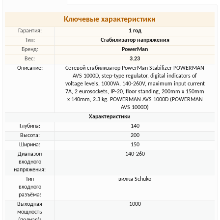
Ключевые характеристики
Гарантия:
1 год
Тип:
Стабилизатор напряжения
Бренд:
PowerMan
Вес:
3.23
Описание:
Сетевой стабилизатор PowerMan Stabilizer POWERMAN
AVS 1000D, step-type regulator, digital indicators of
voltage levels, 1000VA, 140-260V, maximum input current
7A, 2 eurosockets, IP-20, floor standing, 200mm x 150mm
x 140mm, 2.3 kg. POWERMAN AVS 1000D (POWERMAN
AVS 1000D)
Характеристики
Глубина:
140
Высота:
200
Ширина:
150
Диапазон
140-260
входного
напряжения:
Тип
вилка Schuko
входного
разъёма:
Выходная
1000
мощность