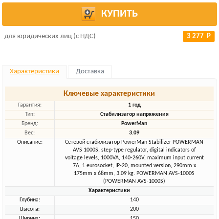
КУПИТЬ
для юридических лиц (с НДС)
3 277 Р
Характеристики
Доставка
Ключевые характеристики
Гарантия:
1 год
Тип:
Стабилизатор напряжения
Бренд:
PowerMan
Вес:
3.09
Описание:
Сетевой стабилизатор PowerMan Stabilizer POWERMAN
AVS 1000S, step-type regulator, digital indicators of
voltage levels, 1000VA, 140-260V, maximum input current
7A, 1 eurosocket, IP-20, mounted version, 290mm x
175mm x 68mm, 3.09 kg. POWERMAN AVS-1000S
(POWERMAN AVS-1000S)
Характеристики
Глубина:
140
Высота:
200
Ширина:
150