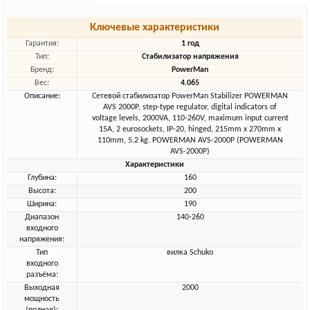
Ключевые характеристики
Гарантия:
1 год
Тип:
Стабилизатор напряжения
Бренд:
PowerMan
Вес:
4.065
Описание:
Сетевой стабилизатор PowerMan Stabilizer POWERMAN
AVS 2000P, step-type regulator, digital indicators of
voltage levels, 2000VA, 110-260V, maximum input current
15A, 2 eurosockets, IP-20, hinged, 215mm x 270mm x
110mm, 5.2 kg. POWERMAN AVS-2000P (POWERMAN
AVS-2000P)
Характеристики
Глубина:
160
Высота:
200
Ширина:
190
Диапазон
140-260
входного
напряжения:
Тип
вилка Schuko
входного
разъёма:
Выходная
2000
мощность