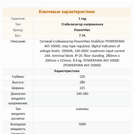
Ключевые характеристики
Гарантия:
1 год
Тип:
Стабилизатор напряжения
Бренд:
PowerMan
Вес:
7.74
Описание:
Сетевой стабилизатор PowerMan Stabilizer POWERMAN
AVS 5000D, step-type regulator, digital indicators of
voltage levels, 5000VA, 140-260V, maximum input current
24A, terminal block, IP-20, floor standing, 280mm x
200mm x 225mm, 8.6 kg. POWERMAN AVS 5000D
(POWERMAN AVS 5000D)
Характеристики
Глубина:
220
Высота:
280
Ширина:
225
Диапазон
140-260
входного
напряжения:
Тип
клеммы
входного
разъёма:
Выходная
5000
мощность