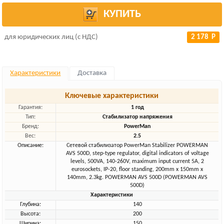
КУПИТЬ
для юридических лиц (с НДС)
2 178 Р
Характеристики
Доставка
Ключевые характеристики
Гарантия:
1 год
Тип:
Стабилизатор напряжения
Бренд:
PowerMan
Вес:
2.5
Описание:
Сетевой стабилизатор PowerMan Stabilizer POWERMAN
AVS 500D, step-type regulator, digital indicators of voltage
levels, 500VA, 140-260V, maximum input current 5A, 2
eurosockets, IP-20, floor standing, 200mm x 150mm x
140mm, 2.3kg. POWERMAN AVS 500D (POWERMAN AVS
500D)
Характеристики
Глубина:
140
Высота:
200
Ширина:
150