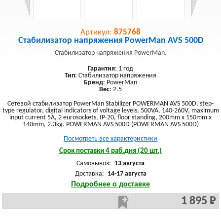
Артикул:
875768
Стабилизатор напряжения PowerMan AVS 500D
Стабилизатор напряжения PowerMan.
Гарантия
: 1 год
Тип
: Стабилизатор напряжения
Бренд
: PowerMan
Вес
: 2.5
Сетевой стабилизатор PowerMan Stabilizer POWERMAN AVS 500D, step-
type regulator, digital indicators of voltage levels, 500VA, 140-260V, maximum
input current 5A, 2 eurosockets, IP-20, floor standing, 200mm x 150mm x
140mm, 2.3kg. POWERMAN AVS 500D (POWERMAN AVS 500D)
Посмотреть все характеристики
Срок поставки 4 раб.дня (20 шт.)
Самовывоз:
13 августа
Доставка:
14-17 августа
Подробнее о доставке
1 895 Р