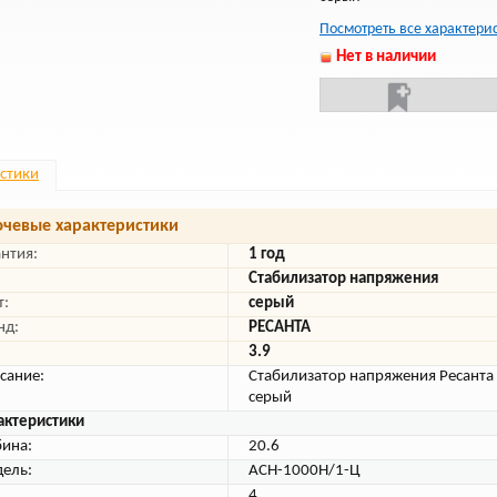
Посмотреть все характери
Нет в наличии
стики
чевые характеристики
антия:
1 год
Стабилизатор напряжения
т:
серый
нд:
РЕСАНТА
3.9
сание:
Стабилизатор напряжения Ресанта
серый
актеристики
бина:
20.6
ель:
АСН-1000Н/1-Ц
4