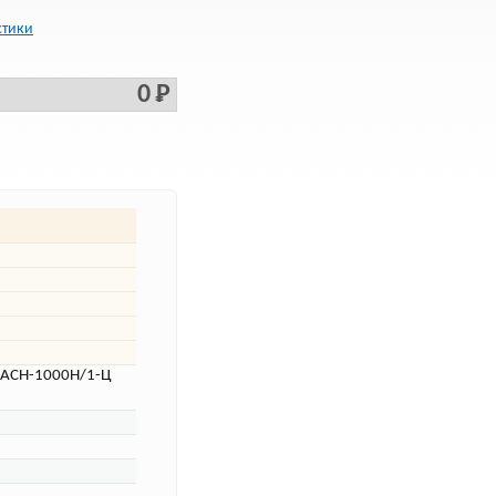
стики
0 Р
 АСН-1000Н/1-Ц