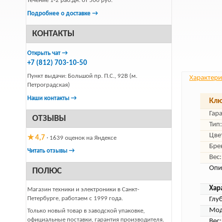
течение 1-2 раб.дн. от 500 руб.
Подробнее о доставке →
КОНТАКТЫ
Открыть чат →
+7 (812) 703-10-50
Пункт выдачи: Большой пр. П.С., 92В (м.
Характери
Петроградская)
Наши контакты →
Клю
Гар
ОТЗЫВЫ
Тип:
Цве
★ 4,7
· 1639 оценок на Яндексе
Бре
Читать отзывы →
Вес:
Опи
ПОЛЮС
Хар
Магазин техники и электроники в Санкт-
Петербурге, работаем с 1999 года.
Глу
Мод
Только новый товар в заводской упаковке,
официальные поставки, гарантия производителя.
Вес: