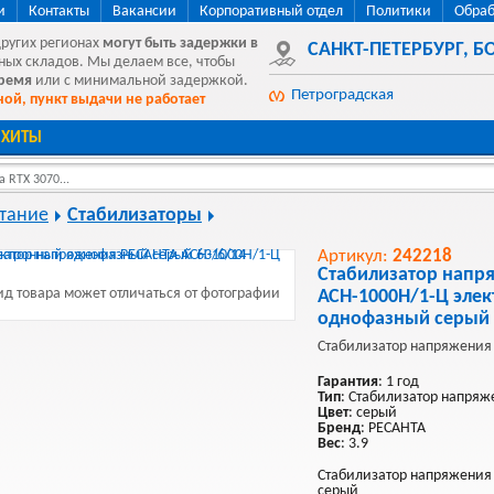
и
Контакты
Вакансии
Корпоративный отдел
Политики
Обраб
других регионах
могут быть
задержки в
САНКТ-ПЕТЕРБУРГ
,
БО
ных складов. Мы делаем все, чтобы
время
или с минимальной задержкой.
Петроградская
ой, пункт выдачи не работает
ХИТЫ
 RTX 3070...
тание
Стабилизаторы
Артикул:
242218
Стабилизатор напр
д товара может отличаться от фотографии
АСН-1000Н/1-Ц эле
однофазный серый 
Стабилизатор напряжения
Гарантия
: 1 год
Тип
: Стабилизатор напряж
Цвет
: серый
Бренд
: РЕСАНТА
Вес
: 3.9
Стабилизатор напряжения 
серый