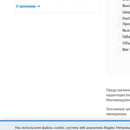
Выс
О компании →
Шир
Par
Про
Вых
Габ
Объ
Вес 
Представленн
характеристи
Рекомендуем 
Указанные цен
менеджера.
Мы используем файлы cookie, систему веб-аналитики Яндекс Метрика и