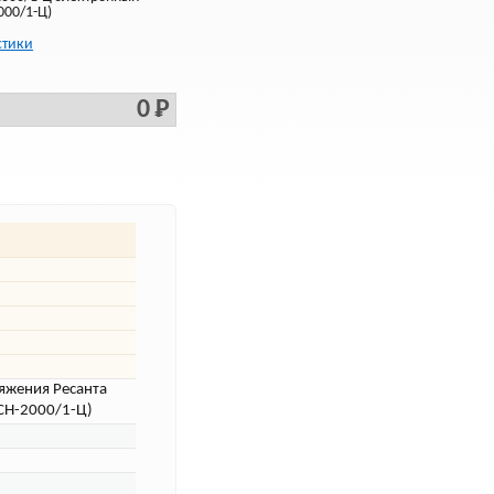
000/1-Ц)
стики
0 Р
яжения Ресанта
СН-2000/1-Ц)