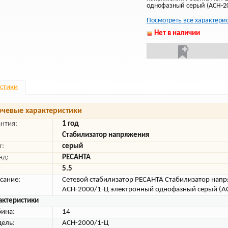
однофазный серый (АСН-2
Посмотреть все характери
Нет в наличии
стики
чевые характеристики
антия:
1 год
Стабилизатор напряжения
т:
серый
нд:
РЕСАНТА
5.5
сание:
Сетевой стабилизатор РЕСАНТА Стабилизатор напр
АСН-2000/1-Ц электронный однофазный серый (А
актеристики
бина:
14
ель:
АСН-2000/1-Ц