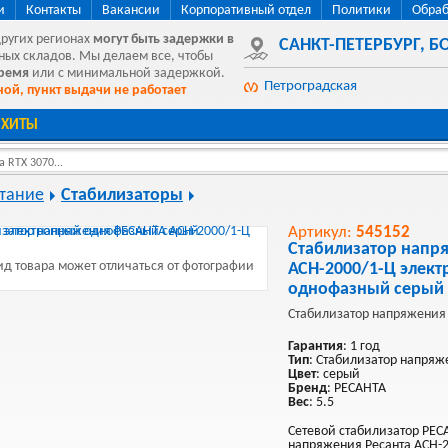
и
Контакты
Вакансии
Корпоративный отдел
Политики
Обраб
других регионах
могут быть
задержки в
САНКТ-ПЕТЕРБУРГ
,
БО
ных складов. Мы делаем все, чтобы
время
или с минимальной задержкой.
Петроградская
ой, пункт выдачи не работает
ХИТЫ
 RTX 3070...
тание
Стабилизаторы
Артикул:
545152
Стабилизатор напр
д товара может отличаться от фотографии
АСН-2000/1-Ц элек
однофазный серый
Стабилизатор напряжения
Гарантия
: 1 год
Тип
: Стабилизатор напряж
Цвет
: серый
Бренд
: РЕСАНТА
Вес
: 5.5
Сетевой стабилизатор РЕС
напряжения Ресанта АСН-