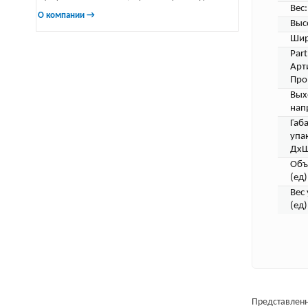
Вес:
О компании →
Выс
Шир
Par
Арт
Про
Вых
нап
Габ
упа
ДхШ
Объ
(ед)
Вес
(ед)
Представленн