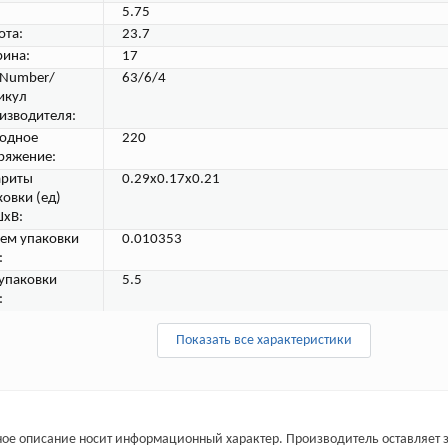
5.75
ота:
23.7
ина:
17
tNumber/
63/6/4
икул
изводителя:
одное
220
ряжение:
ариты
0.29x0.17x0.21
ковки (ед)
хВ:
ем упаковки
0.010353
:
 упаковки
5.5
:
Показать все характеристики
ое описание носит информационный характер. Производитель оставляет з