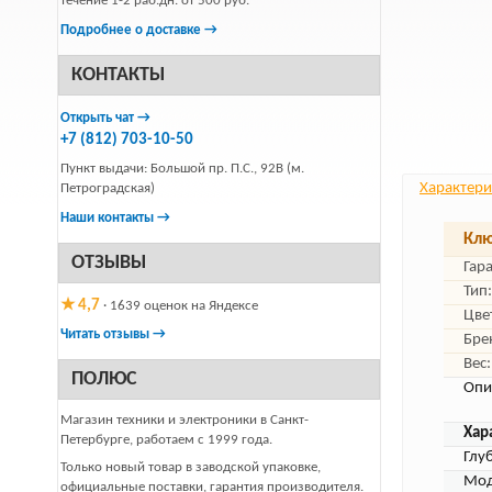
течение 1-2 раб.дн. от 500 руб.
Подробнее о доставке →
КОНТАКТЫ
Открыть чат →
+7 (812) 703-10-50
Пункт выдачи: Большой пр. П.С., 92В (м.
Характери
Петроградская)
Наши контакты →
Клю
ОТЗЫВЫ
Гар
Тип:
★ 4,7
· 1639 оценок на Яндексе
Цве
Читать отзывы →
Бре
Вес:
ПОЛЮС
Опи
Магазин техники и электроники в Санкт-
Хар
Петербурге, работаем с 1999 года.
Глу
Только новый товар в заводской упаковке,
Мод
официальные поставки, гарантия производителя.