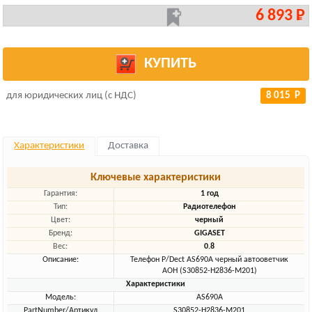
6 893 Р
КУПИТЬ
для юридических лиц (с НДС)
8 015 Р
Характеристики
Доставка
Ключевые характеристики
Гарантия:
1 год
Тип:
Радиотелефон
Цвет:
черный
Бренд:
GIGASET
Вес:
0.8
Описание:
Телефон Р/Dect AS690A черный автооветчик
АОН (S30852-H2836-M201)
Характеристики
Модель:
AS690A
PartNumber/Артикул
S30852-H2836-M201