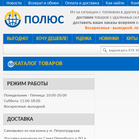
Новости
Возврат и обмен
Оплата и доставка
Как найти
Кон
Из-за ситуации с топливом в других 
доставке
товаров с удаленных ск
доставить ваши заказы вовремя
и
Воскресенье - выходной, пу
ВЫГОДНО!
ХОЧУ ДЕШЕВЛЕ!
УЦЕНКА
НОВИНКИ
ХИТЫ
видеокарта RTX 307
КАТАЛОГ ТОВАРОВ
РЕЖИМ РАБОТЫ
Понедельник - Пятница: 10:00-20:00
Суббота: 11:00-18:00
Воскресенье: выходной
ДОСТАВКА
Самовывоз из магазина у м. Петроградская.
Доставка курьером по Санкт-Петербургу и ЛО в