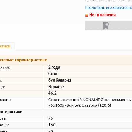
Посмотреть все характери
Нет в наличии
стики
чевые характеристики
антия:
2 года
Стол
т:
бук бавария
нд:
Noname
46.2
сание:
Стол письменный NONAME Стол письменный
75х160х70см бук бавария (Т20.6)
актеристики
ота:
75
ина:
160
бина:
70