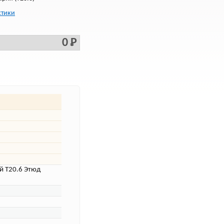
стики
0 Р
 Т20.6 Этюд