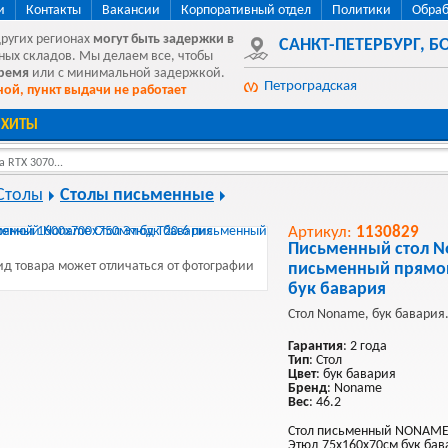
и
Контакты
Вакансии
Корпоративный отдел
Политики
Обраб
других регионах
могут быть
задержки в
САНКТ-ПЕТЕРБУРГ
,
БО
ных складов. Мы делаем все, чтобы
время
или с минимальной задержкой.
Петроградская
ой, пункт выдачи не работает
ХИТЫ
 RTX 3070...
Столы
Столы письменные
Артикул:
1130829
Письменный стол N
д товара может отличаться от фотографии
письменный прямо
бук бавария
Стол Noname, бук бавария
Гарантия
: 2 года
Тип
: Стол
Цвет
: бук бавария
Бренд
: Noname
Вес
: 46.2
Стол письменный NONAME 
Этюд 75х160х70см бук бава