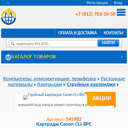
···
Регистрация
Вход
+7 (812) 703-10-50
ОПЛАТА И ДОСТАВКА
КОНТАКТЫ
НАЙТИ
видеокарта RTX 3070...
КАТАЛОГ ТОВАРОВ
›
Компьютеры, комплектующие, периферия
Расходные
материалы
Картриджи
Струйные картриджи
АКЦИЯ
внешний вид товара может отличаться от фотографии
Артикул:
545982
Картридж Canon CLI-8PC