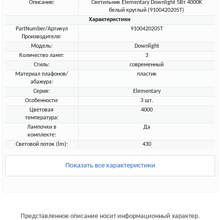
Описание:
Светильник Elementary Downlight 5Вт 4000K
белый круглый (9100420205T)
Характеристики
PartNumber/Артикул
9100420205T
Производителя:
Модель:
Downlight
Количество ламп:
3
Стиль:
современный
Материал плафонов/
пластик
абажура:
Серия:
Elementary
Особенности:
3 шт.
Цветовая
4000
температура:
Лампочки в
Да
комплекте:
Световой поток (lm):
430
Показать все характеристики
Представленное описание носит информационный характер.