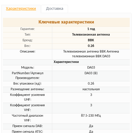
Характеристики
Доставка
Ключевые характеристики
Гарантия:
1 год
Тип:
Телевизионная антенна
Бренд:
BBK
Вес:
0.26
Описание:
Телевизионная антенна BBK Антенна
телевизионная BBK DA03
Характеристики
Модель:
DA03
PartNumber/Артикул
DA03 (B)
Производителя:
Вес упаковки (ед):
0.26
Размещение антенны:
настольная
Коэффициент усиления
3
UHF:
Коэффициент усиления
3
VHF:
Частотный диапазон
87.5-230 МГц
VHF:
Прием сигнала DAB:
Да
Прием сигнала ATSC:
Да