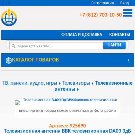
···
Регистрация
Вход
+7 (812) 703-10-50
ОПЛАТА И ДОСТАВКА
КОНТАКТЫ
НАЙТИ
видеокарта RTX 3070...
КАТАЛОГ ТОВАРОВ
›
ТВ, панели, аудио, игры
Телевизоры
Телевизионные
антенны
внешний вид товара может отличаться от фотографии
Артикул:
925690
Телевизионная антенна BBK телевизионная DA03 3дБ