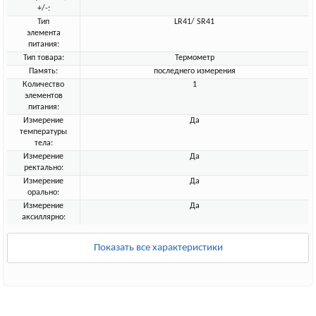
+/-:
Тип
LR41/ SR41
элемента
питания:
Тип товара:
Термометр
Память:
последнего измерения
Количество
1
элементов
питания:
Измерение
Да
температуры
тела:
Измерение
Да
ректально:
Измерение
Да
орально:
Измерение
Да
аксиллярно:
Показать все характеристики