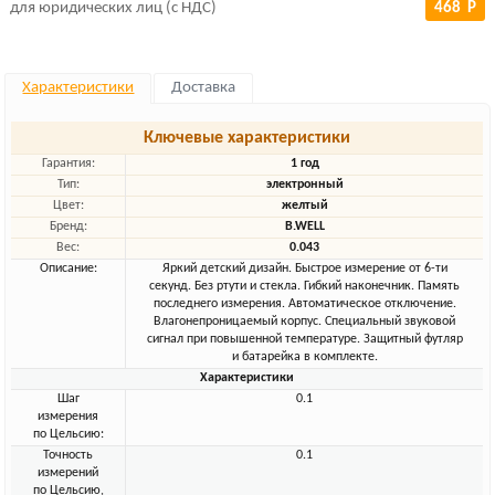
для юридических лиц (с НДС)
468 Р
Характеристики
Доставка
Ключевые характеристики
Гарантия:
1 год
Тип:
электронный
Цвет:
желтый
Бренд:
B.WELL
Вес:
0.043
Описание:
Яркий детский дизайн. Быстрое измерение от 6-ти
секунд. Без ртути и стекла. Гибкий наконечник. Память
последнего измерения. Автоматическое отключение.
Влагонепроницаемый корпус. Специальный звуковой
сигнал при повышенной температуре. Защитный футляр
и батарейка в комплекте.
Характеристики
Шаг
0.1
измерения
по Цельсию:
Точность
0.1
измерений
по Цельсию,