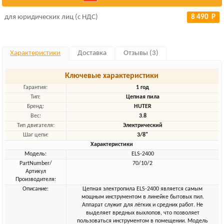
для юридических лиц (с НДС)
8 490 Р
Характеристики
Доставка
Отзывы (3)
Ключевые характеристики
Гарантия:
1 год
Тип:
Цепная пила
Бренд:
HUTER
Вес:
3.8
Тип двигателя:
Электрический
Шаг цепи:
3/8"
Характеристики
Модель:
ELS-2400
PartNumber/
70/10/2
Артикул
Производителя:
Описание:
Цепная электропила ELS-2400 является самым
мощным инструментом в линейке бытовых пил.
Аппарат служит для лёгких и средних работ. Не
выделяет вредных выхлопов, что позволяет
пользоваться инструментом в помещении. Модель