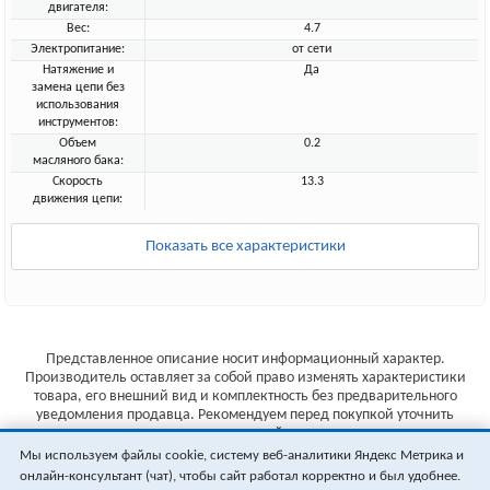
двигателя:
Вес:
4.7
Электропитание:
от сети
Натяжение и
Да
замена цепи без
использования
инструментов:
Объем
0.2
масляного бака:
Скорость
13.3
движения цепи:
Показать все характеристики
Представленное описание носит информационный характер.
Производитель оставляет за собой право изменять характеристики
товара, его внешний вид и комплектность без предварительного
уведомления продавца. Рекомендуем перед покупкой уточнить
характеристики товара на сайте производителя.
Мы используем файлы cookie, систему веб-аналитики Яндекс Метрика и
Указанные цены не являются публичной офертой (ст.435 ГК РФ).
онлайн-консультант (чат), чтобы сайт работал корректно и был удобнее.
Стоимость и наличие товара уточняйте у менеджера.