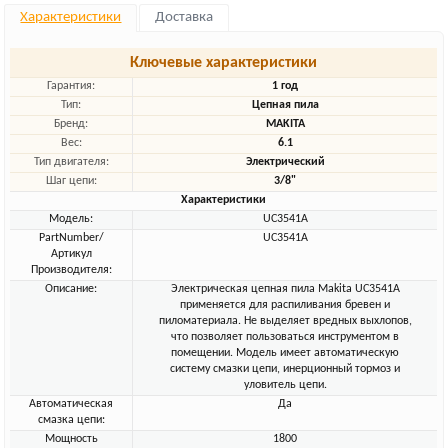
Характеристики
Доставка
Ключевые характеристики
Гарантия:
1 год
Тип:
Цепная пила
Бренд:
MAKITA
Вес:
6.1
Тип двигателя:
Электрический
Шаг цепи:
3/8"
Характеристики
Модель:
UC3541A
PartNumber/
UC3541A
Артикул
Производителя:
Описание:
Электрическая цепная пила Makita UC3541A
применяется для распиливания бревен и
пиломатериала. Не выделяет вредных выхлопов,
что позволяет пользоваться инструментом в
помещении. Модель имеет автоматическую
систему смазки цепи, инерционный тормоз и
уловитель цепи.
Автоматическая
Да
смазка цепи:
Мощность
1800