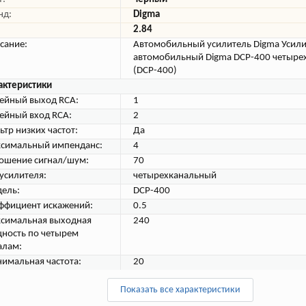
нд:
Digma
2.84
сание:
Автомобильный усилитель Digma Усил
автомобильный Digma DCP-400 четыре
(DCP-400)
актеристики
ейный выход RCA:
1
ейный вход RCA:
2
ьтр низких частот:
Да
симальный импенданс:
4
ошение сигнал/шум:
70
 усилителя:
четырехканальный
ель:
DCP-400
ффициент искажений:
0.5
симальная выходная
240
ность по четырем
алам:
имальная частота:
20
Показать все характеристики