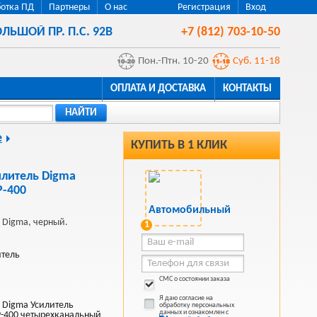
отка ПД
Партнеры
О нас
Регистрация
Вход
ЛЬШОЙ ПР. П.С. 92В
+7 (812) 703-10-50
Пон.-Птн. 10-20
Суб. 11-18
ОПЛАТА И ДОСТАВКА
КОНТАКТЫ
НАЙТИ
е
КУПИТЬ В 1 КЛИК
литель Digma
-400
 Digma, черный.
1
итель
СМС о состоянии заказа
Я даю согласие на
 Digma Усилитель
обработку персональных
данных и ознакомлен с
-400 четырехканальный