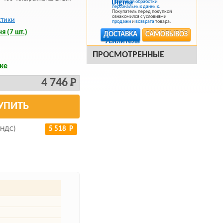
Политикой обработки
персональных данных
.
Покупатель перед покупкой
ознакомился с условиями
стики
продажи
и
возврата
товара.
я (7 шт.)
ДОСТАВКА
САМОВЫВОЗ
ПРОСМОТРЕННЫЕ
ке
4 746 Р
УПИТЬ
 НДС)
5 518 Р