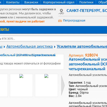
и
Контакты
Вакансии
Корпоративный отдел
Политики
Обраб
других регионах
могут быть
задержки в
САНКТ-ПЕТЕРБУРГ
,
БО
ных складов. Мы делаем все, чтобы
время
или с минимальной задержкой.
Петроградская
ой, пункт выдачи не работает
ХИТЫ
 RTX 3070...
ры
Автомобильная акустика
Усилители автомобильны
Артикул:
928074
Автомобильный уси
д товара может отличаться от фотографии
автомобильный DCP
четырехканальный
Автомобильный усилитель
Гарантия
: 1 год
Тип
: Автомобильный усил
Цвет
: черный
Бренд
: Digma
Вес
: 2.84
Автомобильный усилитель
автомобильный Digma DCP