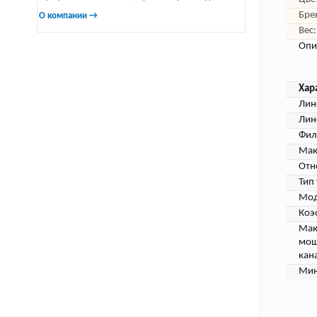
Бре
О компании →
Вес:
Опи
Хар
Лин
Лин
Фил
Мак
Отн
Тип
Мод
Коэ
Мак
мощ
кан
Мин