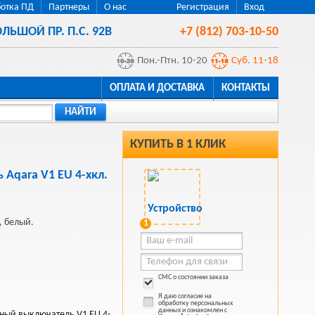
отка ПД
Партнеры
О нас
Регистрация
Вход
ЛЬШОЙ ПР. П.С. 92В
+7 (812) 703-10-50
Пон.-Птн. 10-20
Суб. 11-18
ОПЛАТА И ДОСТАВКА
КОНТАКТЫ
НАЙТИ
КУПИТЬ В 1 КЛИК
Aqara V1 EU 4-хкл.
, белый.
1
СМС о состоянии заказа
Я даю согласие на
обработку персональных
данных и ознакомлен с
мный выключатель V1 EU 4-