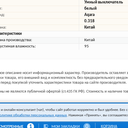
Умный выключатель
т:
белый
нд:
Aqara
0.318
ана:
Китай
актеристики
ана производства:
Китай
устимая влажность:
95
ое описание носит информационный характер. Производитель оставляет з
ки товара, его внешний вид и комплектность без предварительного уведо
перед покупкой уточнить характеристики товара на сайте производителя.
ы не являются публичной офертой (ст.435 ГК РФ). Стоимость и наличие тов
 онлайн-консультант (чат), чтобы сайт работал корректно и был удобнее. Без с
олитике обработки персональных данных
. Нажимая «Принять», вы соглашаетес
1
0
КОРЗИНА
СМОТРЕННЫЕ
МОИ ЗАКЛАДКИ