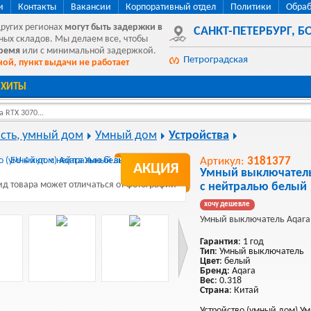
и
Контакты
Вакансии
Корпоративный отдел
Политики
Обраб
других регионах
могут быть
задержки в
САНКТ-ПЕТЕРБУРГ
,
БО
ных складов. Мы делаем все, чтобы
время
или с минимальной задержкой.
Петроградская
ой, пункт выдачи не работает
ХИТЫ
 RTX 3070...
сть, умный дом
Умный дом
Устройства
Артикул:
3181377
АКЦИЯ
Умный выключатель 
д товара может отличаться от фотографии
с нейтралью белый
хочу дешевле
Умный выключатель Aqara
Гарантия
: 1 год
Тип
: Умный выключатель
Цвет
: белый
Бренд
: Aqara
Вес
: 0.318
Страна
: Китай
Устройство (умный дом) У