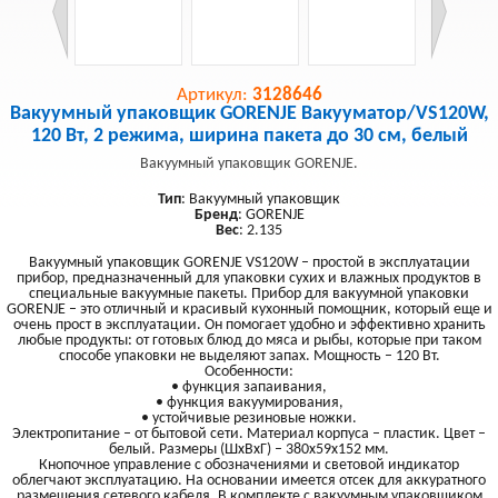
Артикул:
3128646
Вакуумный упаковщик GORENJE Вакууматор/VS120W,
120 Вт, 2 режима, ширина пакета до 30 см, белый
Вакуумный упаковщик GORENJE.
Тип
: Вакуумный упаковщик
Бренд
: GORENJE
Вес
: 2.135
Вакуумный упаковщик GORENJE VS120W – простой в эксплуатации
прибор, предназначенный для упаковки сухих и влажных продуктов в
специальные вакуумные пакеты. Прибор для вакуумной упаковки
GORENJE – это отличный и красивый кухонный помощник, который еще и
очень прост в эксплуатации. Он помогает удобно и эффективно хранить
любые продукты: от готовых блюд до мяса и рыбы, которые при таком
способе упаковки не выделяют запах. Мощность – 120 Вт.
Особенности:
• функция запаивания,
• функция вакуумирования,
• устойчивые резиновые ножки.
Электропитание – от бытовой сети. Материал корпуса – пластик. Цвет –
белый. Размеры (ШхВхГ) – 380х59х152 мм.
Кнопочное управление с обозначениями и световой индикатор
облегчают эксплуатацию. На основании имеется отсек для аккуратного
размещения сетевого кабеля. В комплекте с вакуумным упаковщиком