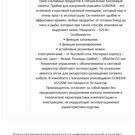
сухих и влажных продуктов в специальные вакуумные
пакеты. Прибор для вакуумной упаковки GORENJE – это
отличный и красивый кухонный помощник, который еще и
очень прост в эксплуатации. Он помогает удобно и
эффективно хранить любые продукты: от готовых блюд до
мяса и рыбы, которые при таком способе упаковки не
выделяют запах. Мощность – 120 Вт.
Особенности:
• функция запаивания,
• функция вакуумирования,
• устойчивые резиновые ножки.
Электропитание – от бытовой сети. Материал корпуса –
пластик. Цвет – белый. Размеры (ШхВхГ) – 380х59х152 мм.
Кнопочное управление с обозначениями и световой
индикатор облегчают эксплуатацию. На основании
имеется отсек для аккуратного размещения сетевого
кабеля. В комплекте с вакуумным упаковщиком GORENJE
VS120W поставляются 10 пакетов.
Производитель оставляет за собой право без
предварительного уведомления вносить изменения в
технические характеристики, комплектацию и
конструкцию, не ухудшающие эксплуатационные
характеристики изделия.
Представленное описание носит информационный характер.