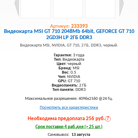
Артикул:
233393
Видеокарта MSI GT 710 2048Mb 64bit, GEFORCE GT 710
2GD3H LP 2ГБ DDR3
Видеокарта MSI, NVIDIA, GT 710, 2 ГБ, DDR3, черный.
Гарантия
: 3 года
Тип
: Видеокарта
Цвет
: черный
Бренд
: MSI
Вес
: 0.5
Чип
: NVIDIA
GPU
: GT 710
Видеопамять
: 2 ГБ
Тип памяти
: DDR3
Максимальное разрешение: 4096x2160 @24 Гц.
Посмотреть все характеристики
Необходима предоплата 256 руб.
?
Срок поставки 4 раб.дня (> 25 шт.)
Самовывоз:
13 августа