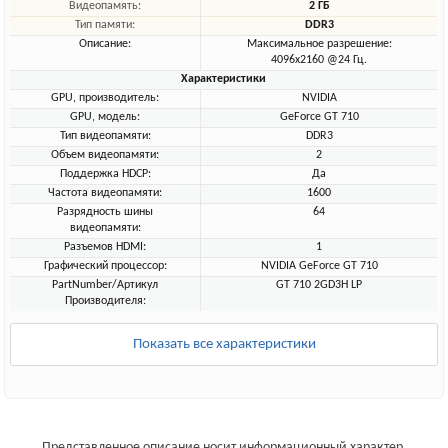
Видеопамять:
2 ГБ
Тип памяти:
DDR3
Описание:
Максимальное разрешение:
4096x2160 @24 Гц.
Характеристики
GPU, производитель:
NVIDIA
GPU, модель:
GeForce GT 710
Тип видеопамяти:
DDR3
Объем видеопамяти:
2
Поддержка HDCP:
Да
Частота видеопамяти:
1600
Разрядность шины
64
видеопамяти:
Разъемов HDMI:
1
Графический процессор:
NVIDIA GeForce GT 710
PartNumber/Артикул
GT 710 2GD3H LP
Производителя:
Показать все характеристики
Представленное описание носит информационный характер.