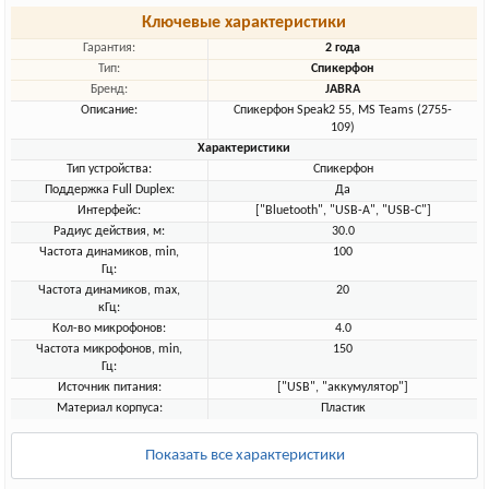
Ключевые характеристики
Гарантия:
2 года
Тип:
Спикерфон
Бренд:
JABRA
Описание:
Спикерфон Speak2 55, MS Teams (2755-
109)
Характеристики
Тип устройства:
Спикерфон
Поддержка Full Duplex:
Да
Интерфейс:
["Bluetooth", "USB-A", "USB-C"]
Радиус действия, м:
30.0
Частота динамиков, min,
100
Гц:
Частота динамиков, max,
20
кГц:
Кол-во микрофонов:
4.0
Частота микрофонов, min,
150
Гц:
Источник питания:
["USB", "аккумулятор"]
Материал корпуса:
Пластик
Показать все характеристики