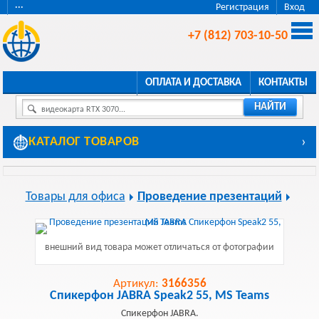
···
Регистрация
Вход
+7 (812) 703-10-50
ОПЛАТА И ДОСТАВКА
КОНТАКТЫ
НАЙТИ
видеокарта RTX 3070...
КАТАЛОГ ТОВАРОВ
›
Товары для офиса
Проведение презентаций
внешний вид товара может отличаться от фотографии
Артикул:
3166356
Спикерфон JABRA Speak2 55, MS Teams
Спикерфон JABRA.