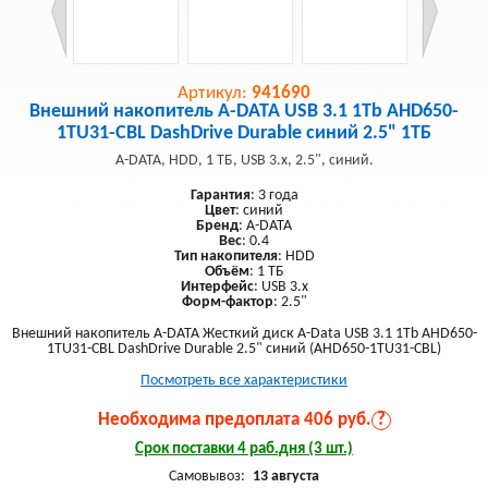
Артикул:
941690
Внешний накопитель A-DATA USB 3.1 1Tb AHD650-
1TU31-CBL DashDrive Durable синий 2.5" 1ТБ
A-DATA, HDD, 1 ТБ, USB 3.x, 2.5", синий.
Гарантия
: 3 года
Цвет
: синий
Бренд
: A-DATA
Вес
: 0.4
Тип накопителя
: HDD
Объём
: 1 ТБ
Интерфейс
: USB 3.x
Форм-фактор
: 2.5"
Внешний накопитель A-DATA Жесткий диск A-Data USB 3.1 1Tb AHD650-
1TU31-CBL DashDrive Durable 2.5" синий (AHD650-1TU31-CBL)
Посмотреть все характеристики
Необходима предоплата 406 руб.
?
Срок поставки 4 раб.дня (3 шт.)
Самовывоз:
13 августа