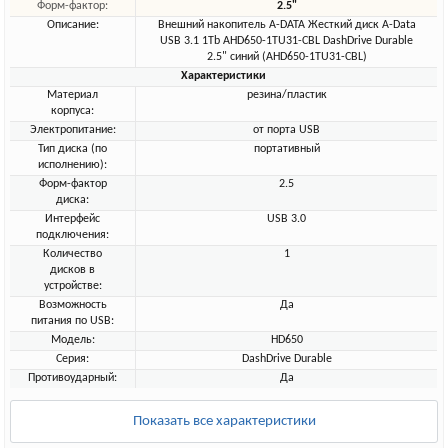
Форм-фактор:
2.5"
Описание:
Внешний накопитель A-DATA Жесткий диск A-Data
USB 3.1 1Tb AHD650-1TU31-CBL DashDrive Durable
2.5" синий (AHD650-1TU31-CBL)
Характеристики
Материал
резина/пластик
корпуса:
Электропитание:
от порта USB
Тип диска (по
портативный
исполнению):
Форм-фактор
2.5
диска:
Интерфейс
USB 3.0
подключения:
Количество
1
дисков в
устройстве:
Возможность
Да
питания по USB:
Модель:
HD650
Серия:
DashDrive Durable
Противоударный:
Да
Показать все характеристики