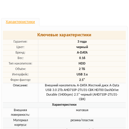
Характеристики
Ключевые характеристики
Гарантия:
3 года
Цвет:
черный
Бренд:
A-DATA
Вес:
0.16
Тип накопителя:
HDD
Объём:
2 ТБ
Интерфейс:
USB 3.x
Форм-фактор:
2.5"
Описание:
Внешний накопитель A-DATA Жесткий диск A-Data
USB 3.0 2Tb AHD710P-2TU31-CBK HD700 DashDrive
Durable (5400rpm) 2.5" черный (AHD710P-2TU31-
CBK)
Характеристики
Внешняя
матовая
поверхность:
Материал
резина/пластик
корпуса: