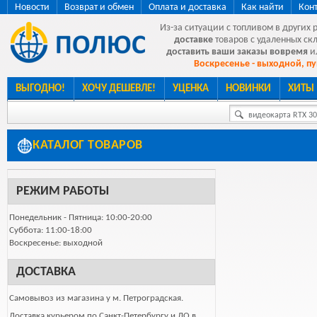
Новости
Возврат и обмен
Оплата и доставка
Как найти
Кон
Из-за ситуации с топливом в других 
доставке
товаров с удаленных ск
доставить ваши заказы вовремя
и
Воскресенье - выходной, пу
ВЫГОДНО!
ХОЧУ ДЕШЕВЛЕ!
УЦЕНКА
НОВИНКИ
ХИТЫ
видеокарта RTX 307
КАТАЛОГ ТОВАРОВ
РЕЖИМ РАБОТЫ
Понедельник - Пятница: 10:00-20:00
Суббота: 11:00-18:00
Воскресенье: выходной
ДОСТАВКА
Самовывоз из магазина у м. Петроградская.
Доставка курьером по Санкт-Петербургу и ЛО в