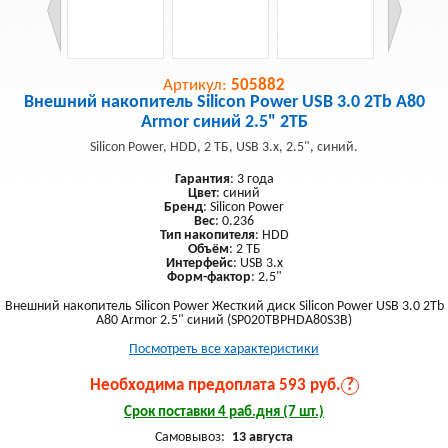
Артикул:
505882
Внешний накопитель Silicon Power USB 3.0 2Tb A80
Armor синий 2.5" 2ТБ
Silicon Power, HDD, 2 ТБ, USB 3.x, 2.5", синий.
Гарантия
: 3 года
Цвет
: синий
Бренд
: Silicon Power
Вес
: 0.236
Тип накопителя
: HDD
Объём
: 2 ТБ
Интерфейс
: USB 3.x
Форм-фактор
: 2.5"
Внешний накопитель Silicon Power Жесткий диск Silicon Power USB 3.0 2Tb
A80 Armor 2.5" синий (SP020TBPHDA80S3B)
Посмотреть все характеристики
Необходима предоплата 593 руб.
?
Срок поставки 4 раб.дня (7 шт.)
Самовывоз:
13 августа