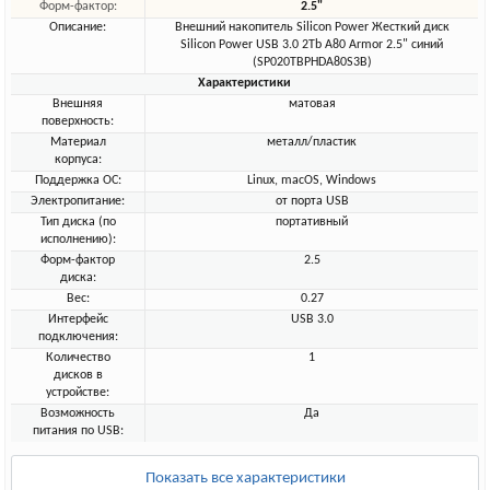
Форм-фактор:
2.5"
Описание:
Внешний накопитель Silicon Power Жесткий диск
Silicon Power USB 3.0 2Tb A80 Armor 2.5" синий
(SP020TBPHDA80S3B)
Характеристики
Внешняя
матовая
поверхность:
Материал
металл/пластик
корпуса:
Поддержка ОС:
Linux, macOS, Windows
Электропитание:
от порта USB
Тип диска (по
портативный
исполнению):
Форм-фактор
2.5
диска:
Вес:
0.27
Интерфейс
USB 3.0
подключения:
Количество
1
дисков в
устройстве:
Возможность
Да
питания по USB:
Показать все характеристики