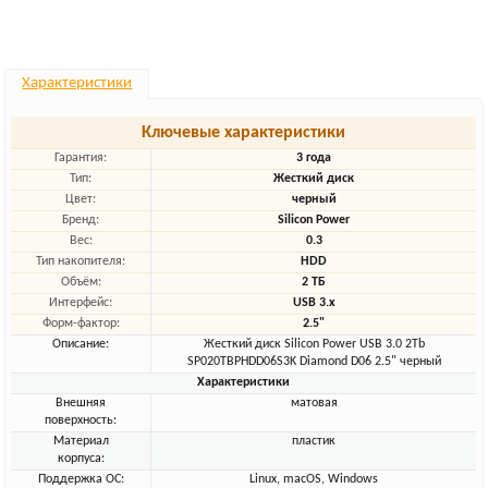
Характеристики
Ключевые характеристики
Гарантия:
3 года
Тип:
Жесткий диск
Цвет:
черный
Бренд:
Silicon Power
Вес:
0.3
Тип накопителя:
HDD
Объём:
2 ТБ
Интерфейс:
USB 3.x
Форм-фактор:
2.5"
Описание:
Жесткий диск Silicon Power USB 3.0 2Tb
SP020TBPHDD06S3K Diamond D06 2.5" черный
Характеристики
Внешняя
матовая
поверхность:
Материал
пластик
корпуса:
Поддержка ОС:
Linux, macOS, Windows