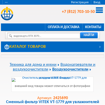
···
Регистрация
Вход
+7 (812) 703-10-50
ОПЛАТА И ДОСТАВКА
КОНТАКТЫ
НАЙТИ
видеокарта RTX 3070...
КАТАЛОГ ТОВАРОВ
›
Техника для дома и кухни
Водонагреватели и
воздухоочистители
Воздухоочистители
внешний вид товара может отличаться от фотографии
Артикул:
2425690
Сменный фильтр VITEK VT-1779 для увлажнителей