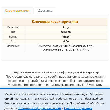
Характеристики
Доставка
Ключевые характеристики
Гарантия:
1 год
Тип:
Фильтр
Бренд:
VITEK
Вес:
0.04
Описание:
Очиститель воздуха VITEK Запасной фильтр к
увлажнителям VT-1760/1765 VT-1779
Представленное описание носит информационный характер.
Производитель оставляет за собой право изменять характеристики
товара, его внешний вид и комплектность без предварительного
уведомления продавца. Рекомендуем перед покупкой уточнить
характеристики товара на сайте производителя.
Мы используем файлы cookie, систему веб-аналитики Яндекс Метрика и
Указанные цены не являются публичной офертой (ст.435 ГК РФ).
онлайн-консультант (чат), чтобы сайт работал корректно и был удобнее.
Стоимость и наличие товара уточняйте у менеджера.
Без согласия аналитика и чат не подключаются. Подробнее об обработке
данных в
Политике конфиденциальности
и
Политике обработки