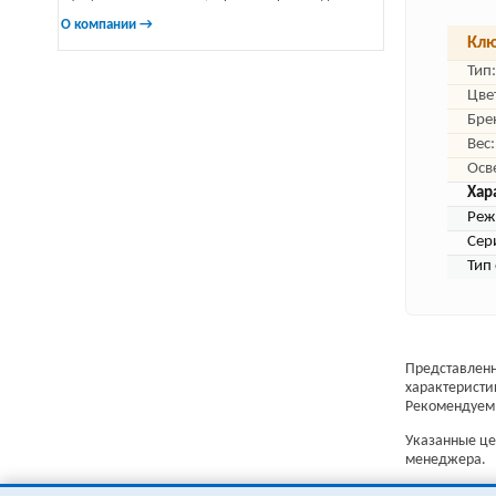
О компании →
Клю
Тип:
Цве
Бре
Вес:
Осв
Хар
Реж
Сер
Тип
Представленн
характеристи
Рекомендуем 
Указанные цен
менеджера.