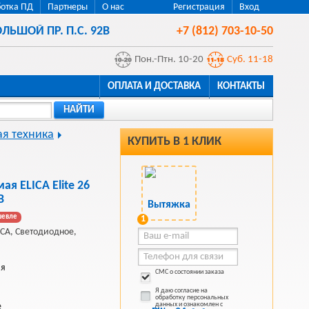
отка ПД
Партнеры
О нас
Регистрация
Вход
ЛЬШОЙ ПР. П.С. 92В
+7 (812) 703-10-50
Пон.-Птн. 10-20
Суб. 11-18
ОПЛАТА И ДОСТАВКА
КОНТАКТЫ
НАЙТИ
я техника
КУПИТЬ В 1 КЛИК
я ELICA Elite 26
B
шевле
1
CA, Светодиодное,
ая
СМС о состоянии заказа
Я даю согласие на
обработку персональных
данных и ознакомлен с
е