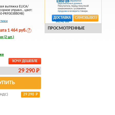
Политикой обработки
персональных данных
.
ая вытяжка ELICA/
Покупатель перед покупкой
ознакомился с условиями
сорное управл., цвет:
продажи
и
возврата
товара.
/60-PRF0038809B)
ДОСТАВКА
САМОВЫВОЗ
стики
ПРОСМОТРЕННЫЕ
та 1 464 руб.
?
я (2 шт.)
ке
ХОЧУ ДЕШЕВЛЕ
29 290 Р
УПИТЬ
 НДС)
29 290 Р