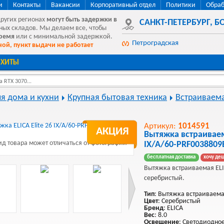
и
Контакты
Вакансии
Корпоративный отдел
Политики
Обраб
других регионах
могут быть
задержки в
САНКТ-ПЕТЕРБУРГ
,
БО
ных складов. Мы делаем все, чтобы
время
или с минимальной задержкой.
Петроградская
ой, пункт выдачи не работает
ХИТЫ
 RTX 3070...
ля дома и кухни
Крупная бытовая техника
Встраиваема
Артикул:
1014591
АКЦИЯ
Вытяжка встраиваема
д товара может отличаться от фотографии
IX/A/60-PRF0038809
бесплатная доставка
хочу де
Вытяжка встраиваемая ELI
серебристый.
Тип
: Вытяжка встраиваем
Цвет
: Серебристый
Бренд
: ELICA
Вес
: 8.0
Освещение
: Светодиодно