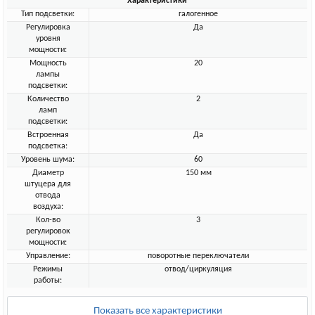
Характеристики
Тип подсветки:
галогенное
Регулировка
Да
уровня
мощности:
Мощность
20
лампы
подсветки:
Количество
2
ламп
подсветки:
Встроенная
Да
подсветка:
Уровень шума:
60
Диаметр
150 мм
штуцера для
отвода
воздуха:
Кол-во
3
регулировок
мощности:
Управление:
поворотные переключатели
Режимы
отвод/циркуляция
работы:
Показать все характеристики