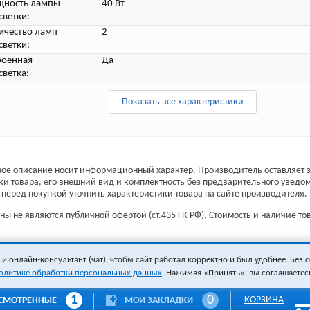
ность лампы
40 Вт
светки:
ичество ламп
2
светки:
роенная
Да
светка:
Показать все характеристики
ое описание носит информационный характер. Производитель оставляет з
ки товара, его внешний вид и комплектность без предварительного уведо
перед покупкой уточнить характеристики товара на сайте производителя.
ы не являются публичной офертой (ст.435 ГК РФ). Стоимость и наличие тов
 онлайн-консультант (чат), чтобы сайт работал корректно и был удобнее. Без с
олитике обработки персональных данных
. Нажимая «Принять», вы соглашаетес
1
0
КОРЗИНА
СМОТРЕННЫЕ
МОИ ЗАКЛАДКИ