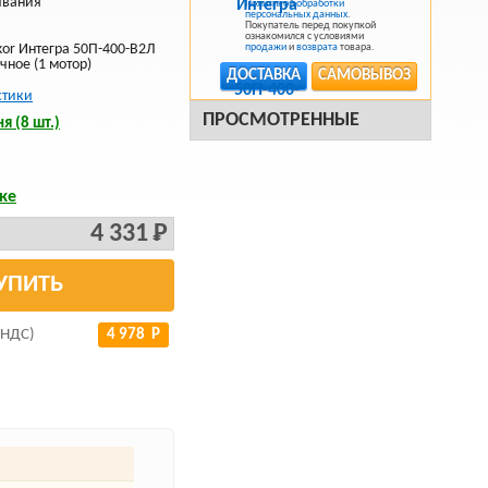
ивания
Политикой обработки
персональных данных
.
Покупатель перед покупкой
ознакомился с условиями
kor Интегра 50П-400-В2Л
продажи
и
возврата
товара.
чное (1 мотор)
ДОСТАВКА
САМОВЫВОЗ
стики
ПРОСМОТРЕННЫЕ
я (8 шт.)
ке
4 331 Р
УПИТЬ
 НДС)
4 978 Р