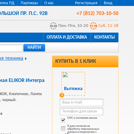
отка ПД
Партнеры
О нас
Регистрация
Вход
ЛЬШОЙ ПР. П.С. 92В
+7 (812) 703-10-50
Пон.-Птн. 10-20
Суб. 11-18
ОПЛАТА И ДОСТАВКА
КОНТАКТЫ
НАЙТИ
я техника
КУПИТЬ В 1 КЛИК
ая ELIKOR Интегра
KOR, Кнопочное, Лампа
1
, черный.
ая
СМС о состоянии заказа
Я даю согласие на
обработку персональных
данных и ознакомлен с