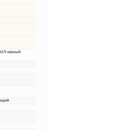
-В2Л черный
ющий