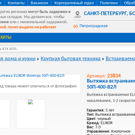
и
Контакты
Вакансии
Корпоративный отдел
Политики
Обраб
других регионах
могут быть
задержки в
САНКТ-ПЕТЕРБУРГ
,
БО
ных складов. Мы делаем все, чтобы
время
или с минимальной задержкой.
Петроградская
ой, пункт выдачи не работает
ХИТЫ
 RTX 3070...
ля дома и кухни
Крупная бытовая техника
Встраиваема
Артикул:
23834
Вытяжка встраиваем
д товара может отличаться от фотографии
50П-400-В2Л
Вытяжка встраиваемая ELI
накаливания, 1-2 скорости
Гарантия
: 5 лет
Тип
: Вытяжка встраиваем
Цвет
: черный
Бренд
: ELIKOR
Вес
: 7.0
Управление
: Кнопочное