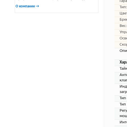
Гар
О компании →
Тип:
Цве
Бре
Вес:
Упр
Осв
Ско
Опи
Хар
Тай
Ант
кла
Инд
заг
Тип
Тип
Рег
мощ
Инт