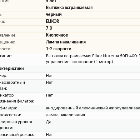
антия:
5 лет
Вытяжка встраиваемая
т:
черный
нд:
ELIKOR
7.0
авление:
Кнопочное
ещение:
Лампа накаливания
рости:
1-2 скорости
сание:
Вытяжка встраиваемая Elikor Интегра 50П-400
управление: кнопочное (1 мотор)
актеристики
мер:
Нет
ивозвратный
Нет
пан:
икатор
Нет
рязнения фильтра:
 фильтра:
анодированный алюминиевый жироулавлива
 подсветки:
лампа накаливания
улировка уровня
Да
ности:
енсивный режим:
Нет