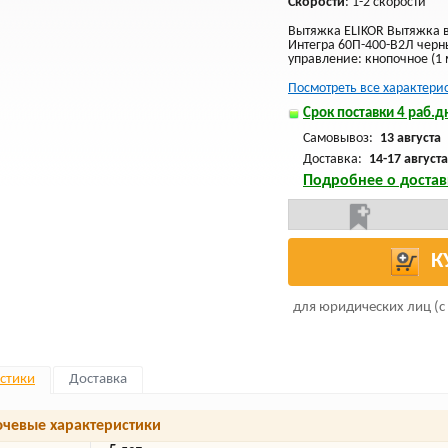
Скорости
: 1-2 скорости
Вытяжка ELIKOR Вытяжка в
Интегра 60П-400-В2Л чер
управление: кнопочное (1 м
Посмотреть все характери
Срок поставки 4 раб.дн
Самовывоз:
13 августа
Доставка:
14-17 августа
Подробнее о достав
К
для юридических лиц (с
стики
Доставка
чевые характеристики