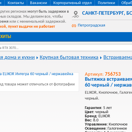
и
Контакты
Вакансии
Корпоративный отдел
Политики
Обраб
других регионах
могут быть
задержки в
САНКТ-ПЕТЕРБУРГ
,
БО
ных складов. Мы делаем все, чтобы
время
или с минимальной задержкой.
Петроградская
ой, пункт выдачи не работает
ХИТЫ
 RTX 3070...
ля дома и кухни
Крупная бытовая техника
Встраиваема
Артикул:
756753
Вытяжка встраиваем
д товара может отличаться от фотографии
60 черный / нержа
ELIKOR, Кнопочное, Галоген
черный.
Гарантия
: 5 лет
Цвет
: черный
Бренд
: ELIKOR
Вес
: 8.0
Управление
: Кнопочное
Освещение
: Галогенное