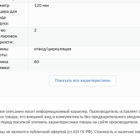
метр
120 мм
цера для
ода
духа:
-во
2
улировок
ности:
жимы
отвод/циркуляция
оты:
ина
60
яжки:
Показать все характеристики
ое описание носит информационный характер. Производитель оставляет з
ки товара, его внешний вид и комплектность без предварительного уведо
перед покупкой уточнить характеристики товара на сайте производителя.
ы не являются публичной офертой (ст.435 ГК РФ). Стоимость и наличие тов