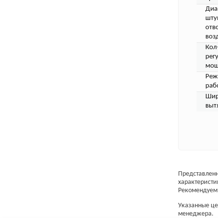
Диа
шту
отв
воз
Кол
рег
мощ
Ре
раб
Шир
выт
Представленн
характеристи
Рекомендуем 
Указанные цен
менеджера.