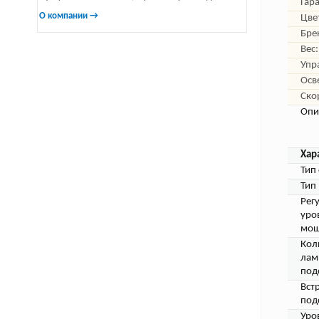
Гар
О компании →
Цве
Бре
Вес:
Упр
Осв
Ско
Опи
Хар
Тип
Тип
Рег
уро
мощ
Кол
лам
под
Вст
под
Уро