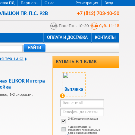
отка ПД
Партнеры
О нас
Регистрация
Вход
ЛЬШОЙ ПР. П.С. 92В
+7 (812) 703-10-50
Пон.-Птн. 10-20
Суб. 11-18
ОПЛАТА И ДОСТАВКА
КОНТАКТЫ
НАЙТИ
я техника
КУПИТЬ В 1 КЛИК
ая ELIKOR Интегра
вейка
ное, 1-2 скорости,
1
СМС о состоянии заказа
Я даю согласие на
обработку персональных
данных и ознакомлен с