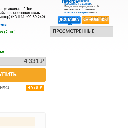
Политикой обработки
персональных данных
.
Покупатель перед покупкой
страиваемая Elikor
ознакомился с условиями
ный/нержавеющая сталь
продажи
и
возврата
товара.
отор) (КВ II М-400-60-260)
ДОСТАВКА
САМОВЫВОЗ
стики
ПРОСМОТРЕННЫЕ
я (2 шт.)
ке
4 331 Р
УПИТЬ
 НДС)
4 978 Р