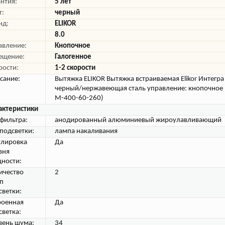
антия:
5 лет
т:
черный
нд:
ELIKOR
8.0
авление:
Кнопочное
ещение:
Галогенное
рости:
1-2 скорости
сание:
Вытяжка ELIKOR Вытяжка встраиваемая Elikor Интегр
черный/нержавеющая сталь управление: кнопочное (1
М-400-60-260)
актеристики
 фильтра:
анодированный алюминиевый жироулавливающий
 подсветки:
лампа накаливания
улировка
Да
вня
ности:
ичество
2
п
светки:
роенная
Да
светка:
вень шума:
34