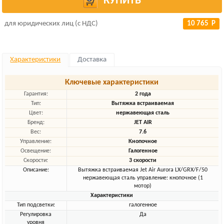
КУПИТЬ
для юридических лиц (с НДС)
10 765 Р
Характеристики
Доставка
Ключевые характеристики
Гарантия:
2 года
Тип:
Вытяжка встраиваемая
Цвет:
нержавеющая сталь
Бренд:
JET AIR
Вес:
7.6
Управление:
Кнопочное
Освещение:
Галогенное
Скорости:
3 скорости
Описание:
Вытяжка встраиваемая Jet Air Aurora LX/GRX/F/50
нержавеющая сталь управление: кнопочное (1
мотор)
Характеристики
Тип подсветки:
галогенное
Регулировка
Да
уровня