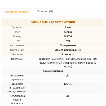
Характеристики
Отзывы (4)
Ключевые характеристики
Гарантия:
5 лет
Цвет:
белый
Бренд:
ELIKOR
Вес:
9.0
Управление:
Ползунковое
Освещение:
Лампа накаливания
Скорости:
3 скорости
Описание:
Вытяжка каминная Elikor Эпсилон 60П-430-П3Л
белый/золотистый управление: ползунковое (1
мотор)
Характеристики
Встроенная
Да
подсветка:
Диаметр
120 мм
штуцера для
отвода воздуха:
Регулировка
Да
уровня
мощности: